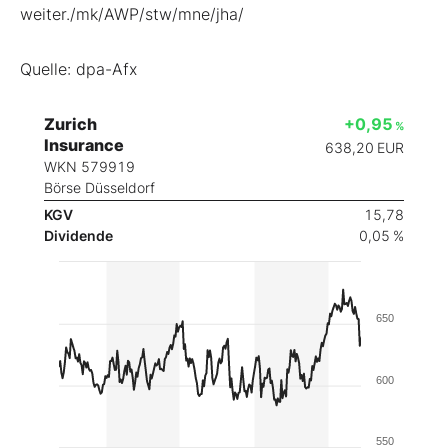
weiter./mk/AWP/stw/mne/jha/
Quelle: dpa-Afx
Zurich
+0,95
%
Insurance
638,20
EUR
WKN 579919
Börse Düsseldorf
KGV
15,78
Dividende
0,05 %
650
600
550