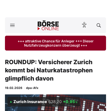
Börse
News
+++ attraktive Chance für Anleger +++ Dieser
Nutzfahrzeugkonzern überzeugt +++
Anlageprodukte
Finanz-Check
ROUNDUP: Versicherer Zurich
kommt bei Naturkatastrophen
Abo & Shop
glimpflich davon
BO-Musterdepots
19.02.2026
·
dpa-Afx
Experten
Zurich Insurance
638,20
+0,95
%
Mein B:O