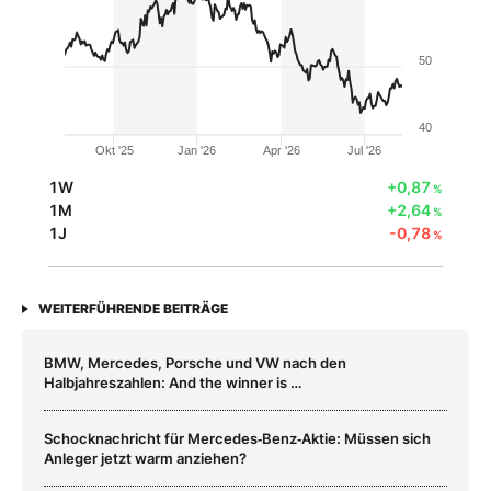
50
40
Okt '25
Jan '26
Apr '26
Jul '26
1W
+0,87
%
1M
+2,64
%
1J
-0,78
%
WEITERFÜHRENDE BEITRÄGE
BMW, Mercedes, Porsche und VW nach den
Halbjahreszahlen: And the winner is …
Schocknachricht für Mercedes‑Benz‑Aktie: Müssen sich
Anleger jetzt warm anziehen?