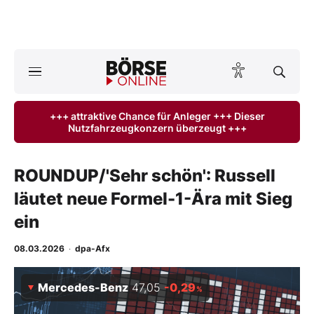
Börse
News
+++ attraktive Chance für Anleger +++ Dieser
Nutzfahrzeugkonzern überzeugt +++
Anlageprodukte
Finanz-Check
ROUNDUP/'Sehr schön': Russell
läutet neue Formel-1-Ära mit Sieg
Abo & Shop
ein
BO-Musterdepots
08.03.2026
·
dpa-Afx
Experten
Mercedes-Benz
47,05
-0,29
%
Mein B:O