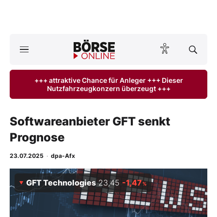
A
ktuelle Ausgabe BÖRSE ONLINE lesen
Börse
+++ attraktive Chance für Anleger +++ Dieser
Nutzfahrzeugkonzern überzeugt +++
News
Anlageprodukte
Softwareanbieter GFT senkt
Prognose
Finanz-Check
23.07.2025
·
dpa-Afx
Abo & Shop
GFT Technologies
23,45
-1,47
%
BO-Musterdepots
Experten