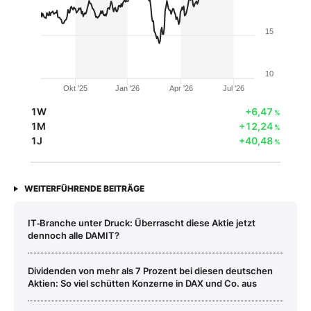
15
10
Okt '25
Jan '26
Apr '26
Jul '26
1W
+6,47
%
1M
+12,24
%
1J
+40,48
%
WEITERFÜHRENDE BEITRÄGE
IT‑Branche unter Druck: Überrascht diese Aktie jetzt
dennoch alle DAMIT?
Dividenden von mehr als 7 Prozent bei diesen deutschen
Aktien: So viel schütten Konzerne in DAX und Co. aus