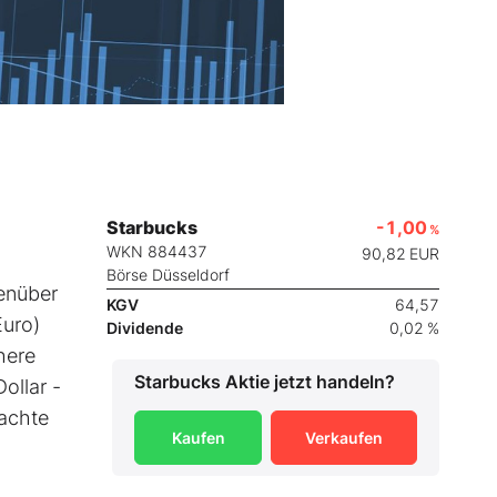
Starbucks
-1,00
%
WKN 884437
90,82
EUR
Börse Düsseldorf
enüber
KGV
64,57
Euro)
Dividende
0,02 %
here
Starbucks
Aktie jetzt handeln?
ollar -
machte
Kaufen
Verkaufen