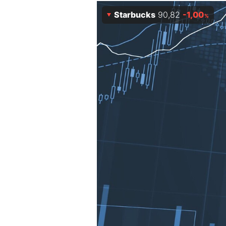
Experten
Starbucks
90,82
-1,00
%
Mein B:O
Mein Konto
Folgen Sie uns
Kontakt