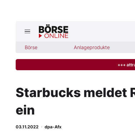
Jetzt a
ktuelle Ausgabe BÖRSE ONLINE lese
Börse
Börse
Anlageprodukte
News
+++ attr
Anlageprodukte
Starbucks meldet 
Finanz-Check
ein
Abo & Shop
BO-Musterdepots
03.11.2022
·
dpa-Afx