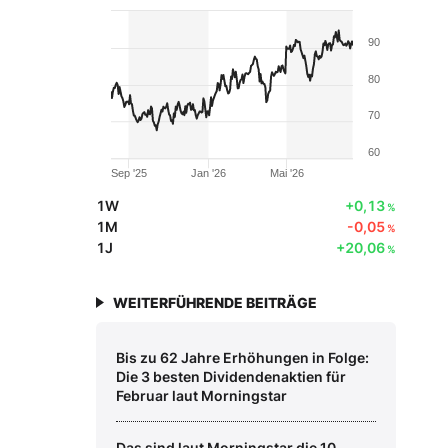
90
80
70
60
Sep '25
Jan '26
Mai '26
1W
+0,13
%
1M
-0,05
%
1J
+20,06
%
WEITERFÜHRENDE BEITRÄGE
Bis zu 62 Jahre Erhöhungen in Folge:
Die 3 besten Dividendenaktien für
Februar laut Morningstar
Das sind laut Morningstar die 10