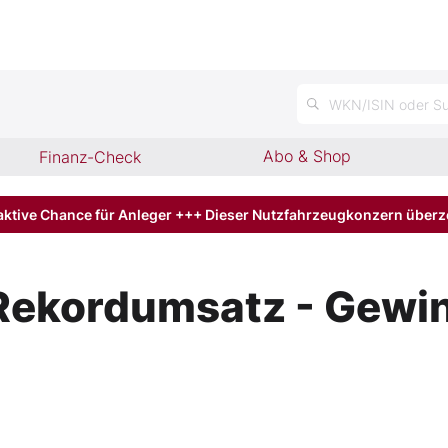
n
WKN/ISIN oder Su
Abo & Shop
Finanz-Check
aktive Chance für Anleger +++ Dieser Nutzfahrzeugkonzern über
Rekordumsatz - Gewin