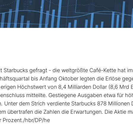
bt Starbucks
gefragt - die weltgrößte Café-Kette hat im
ftsquartal bis Anfang Oktober legten die Erlöse geg
erigen Höchstwert von 8,4 Milliarden Dollar (8,6 Mrd 
nschluss mitteilte. Gestiegene Ausgaben etwa für hö
 Unter dem Strich verdiente Starbucks 878 Millionen D
dem übertrafen die Zahlen die Erwartungen. Die Aktie 
r Prozent./hbr/DP/he