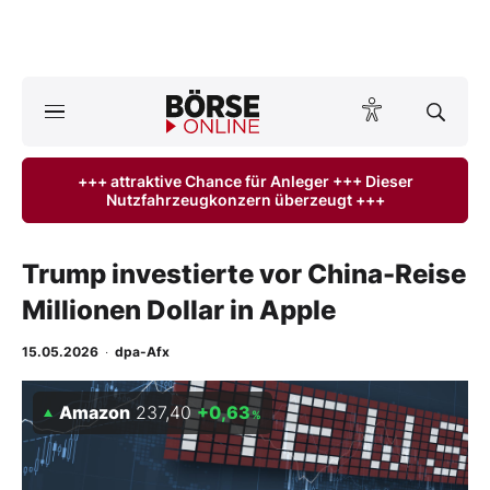
A
ktuelle Ausgabe BÖRSE ONLINE lesen
Börse
+++ attraktive Chance für Anleger +++ Dieser
Nutzfahrzeugkonzern überzeugt +++
News
Anlageprodukte
Trump investierte vor China-Reise
Millionen Dollar in Apple
Finanz-Check
15.05.2026
·
dpa-Afx
Abo & Shop
Amazon
237,40
+0,63
%
BO-Musterdepots
Experten