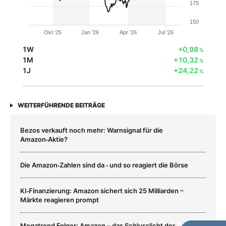
175
150
Okt '25
Jan '26
Apr '26
Jul '26
1W
+0,98
%
1M
+10,32
%
1J
+24,22
%
WEITERFÜHRENDE BEITRÄGE
Bezos verkauft noch mehr: Warnsignal für die
Amazon‑Aktie?
Die Amazon‑Zahlen sind da ‑ und so reagiert die Börse
KI‑Finanzierung: Amazon sichert sich 25 Milliarden –
Märkte reagieren prompt
Megatrend Folger: Amazon – das Schlusslicht der