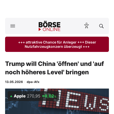
A
ktuelle Ausgabe BÖRSE ONLINE lesen
Börse
+++ attraktive Chance für Anleger +++ Dieser
Nutzfahrzeugkonzern überzeugt +++
News
Anlageprodukte
Trump will China 'öffnen' und 'auf
noch höheres Level' bringen
Finanz-Check
13.05.2026
·
dpa-Afx
Abo & Shop
Apple
270,95
+0,02
%
BO-Musterdepots
Experten