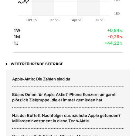
150
Okt '25
Jan '26
Apr '26
Jul '26
1W
+0,84
%
1M
-0,29
%
1J
+44,22
%
WEITERFÜHRENDE BEITRÄGE
Apple‑Aktie: Die Zahlen sind da
Böses Omen für Apple‑Aktie? iPhone‑Konzern umgarnt
plötzlich Zielgruppe, die er immer gemieden hat
Hat der Buffett‑Nachfolger das nächste Apple gefunden?
Milliardeninvestment in diese Tech‑Aktie