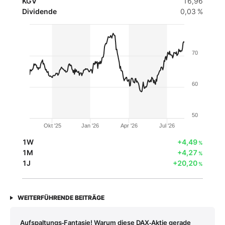
KGV
16,96
Dividende
0,03 %
70
60
50
Okt '25
Jan '26
Apr '26
Jul '26
1W
+4,49
%
1M
+4,27
%
1J
+20,20
%
WEITERFÜHRENDE BEITRÄGE
Aufspaltungs‑Fantasie! Warum diese DAX‑Aktie gerade