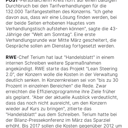
POST
-Personalchefin Kreis hofft auf einen baldigen
Durchbruch bei den Tarifverhandlungen für die
132.000 Tarifangestellten des Konzerns. "Ich gehe
davon aus, dass wir eine Lösung finden werden, bei
der beide Seiten erhobenen Hauptes vom
Verhandlungstisch aufstehen können", sagte die 43-
Jährige der "Welt am Sonntag". Eine erste
Verhandlungsrunde war Mitte März gescheitert, die
Gespräche sollen am Dienstag fortgesetzt werden.
RWE
-Chef Terium hat laut "Handelsblatt" in einem
internen Schreiben weitere Sparmaßnahmen
angekündigt. RWE starte das Projekt "Lean Steering
2.0", der Konzern wolle die Kosten in der Verwaltung
deutlich senken. In Konzernkreisen sei von "bis zu 30
Prozent in einzelnen Bereichen" die Rede. Zwar
erreichten die Effizienzprogramme ihre Ziele früher
als geplant. "Aber der aktuelle Ausblick verdeutlicht,
dass das noch nicht ausreicht, um den Konzern
wieder auf Kurs zu bringen", zitierte das
"Handelsblatt" aus dem Schreiben. Terium hatte bei
der Bilanz-Pressekonferenz im März das Sparziel
erhöht. Bis 2017 sollen die Kosten gegenüber 2012 um