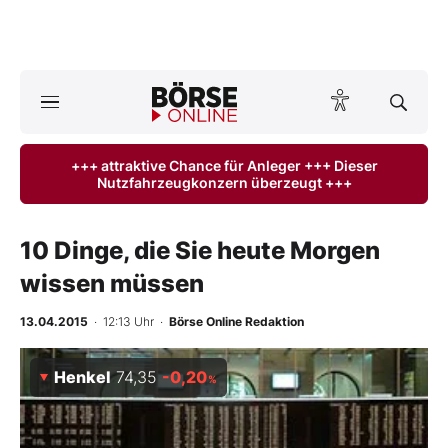
A
ktuelle Ausgabe BÖRSE ONLINE lesen
Börse
+++ attraktive Chance für Anleger +++ Dieser
Nutzfahrzeugkonzern überzeugt +++
News
Anlageprodukte
10 Dinge, die Sie heute Morgen
wissen müssen
Finanz-Check
13.04.2015
· 12:13 Uhr
·
Börse Online Redaktion
Abo & Shop
Henkel
74,35
-0,20
%
BO-Musterdepots
Experten