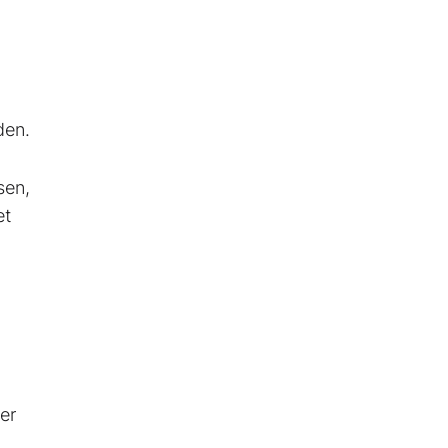
rden.
sen,
et
er