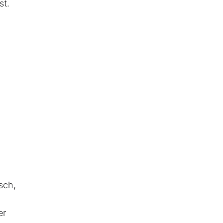
st.
sch,
er