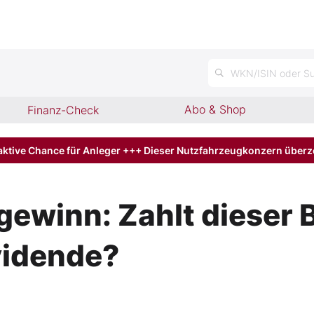
n
WKN/ISIN oder Su
Abo & Shop
Finanz-Check
aktive Chance für Anleger +++ Dieser Nutzfahrzeugkonzern über
ewinn: Zahlt dieser B
vidende?