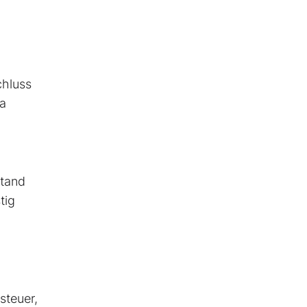
chluss
ia
stand
tig
steuer,