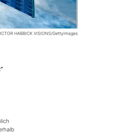
 VICTOR HABBICK VISIONS/GettyImages
z“
lich
erhalb