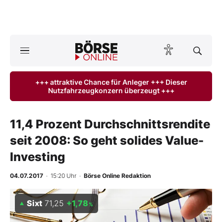
A
ktuelle Ausgabe BÖRSE ONLINE lesen
Börse
+++ attraktive Chance für Anleger +++ Dieser
Nutzfahrzeugkonzern überzeugt +++
News
Anlageprodukte
11,4 Prozent Durchschnittsrendite
seit 2008: So geht solides Value-
Finanz-Check
Investing
Abo & Shop
04.07.2017
· 15:20 Uhr
·
Börse Online Redaktion
BO-Musterdepots
Sixt
71,25
+1,78
%
Experten