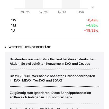
50
Okt '25
Jan '26
Apr '26
Jul '26
1W
-0,49
%
1M
+4,86
%
1J
-19,38
%
WEITERFÜHRENDE BEITRÄGE
Dividenden von mehr als 7 Prozent bei diesen deutschen
Aktien: So viel schütten Konzerne in DAX und Co. aus
Bis zu 20,13%. Wer hat die höchsten Dividendenrenditen
im DAX, MDAX, TecDAX und SDAX?
Zu günstig zum Ignorieren: Diese Schnäppchenaktien
sollten sich Anleger im Juni noch sichern