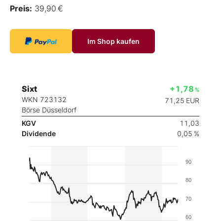
Preis:
39,90 €
Im Shop kaufen
Sixt
+1,78
%
WKN 723132
71,25
EUR
Börse Düsseldorf
KGV
11,03
Dividende
0,05 %
90
80
70
60