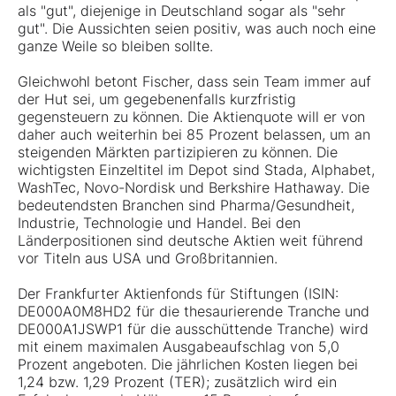
als "gut", diejenige in Deutschland sogar als "sehr
gut". Die Aussichten seien positiv, was auch noch eine
ganze Weile so bleiben sollte.
Gleichwohl betont Fischer, dass sein Team immer auf
der Hut sei, um gegebenenfalls kurzfristig
gegensteuern zu können. Die Aktienquote will er von
daher auch weiterhin bei 85 Prozent belassen, um an
steigenden Märkten partizipieren zu können. Die
wichtigsten Einzeltitel im Depot sind Stada, Alphabet,
WashTec, Novo-Nordisk und Berkshire Hathaway. Die
bedeutendsten Branchen sind Pharma/Gesundheit,
Industrie, Technologie und Handel. Bei den
Länderpositionen sind deutsche Aktien weit führend
vor Titeln aus USA und Großbritannien.
Der Frankfurter Aktienfonds für Stiftungen (ISIN:
DE000A0M8HD2
für die thesaurierende Tranche und
DE000A1JSWP1 für die ausschüttende Tranche) wird
mit einem maximalen Ausgabeaufschlag von 5,0
Prozent angeboten. Die jährlichen Kosten liegen bei
1,24 bzw. 1,29 Prozent (TER); zusätzlich wird ein