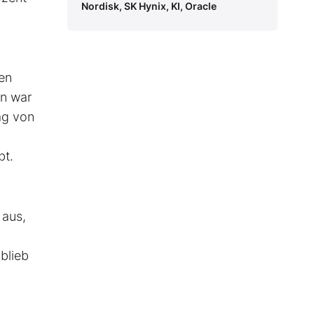
Nordisk, SK Hynix, KI, Oracle
en
rn war
ag von
bt.
 aus,
 blieb