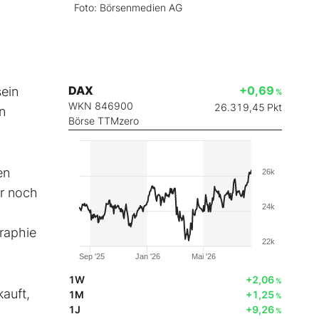
Foto: Börsenmedien AG
DAX
+0,69
sein
%
WKN 846900
26.319,45
Pkt
n
Börse TTMzero
en
26k
er noch
24k
raphie
22k
Sep '25
Jan '26
Mai '26
1W
+2,06
%
auft,
1M
+1,25
%
1J
+9,26
%