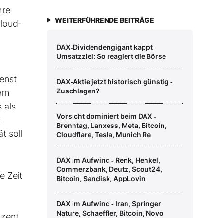
hre
WEITERFÜHRENDE BEITRÄGE
Cloud-
DAX‑Dividendengigant kappt
Umsatzziel: So reagiert die Börse
enst
DAX‑Aktie jetzt historisch günstig ‑
Zuschlagen?
ern
 als
Vorsicht dominiert beim DAX ‑
n
Brenntag, Lanxess, Meta, Bitcoin,
t soll
Cloudflare, Tesla, Munich Re
DAX im Aufwind ‑ Renk, Henkel,
Commerzbank, Deutz, Scout24,
e Zeit
Bitcoin, Sandisk, AppLovin
DAX im Aufwind ‑ Iran, Springer
Nature, Schaeffler, Bitcoin, Novo
ozent