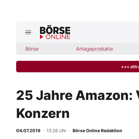
Börse
Börse
Anlageprodukte
News
Anlageprodukte
+++ attr
Finanz-Check
25 Jahre Amazon: 
Abo & Shop
Konzern
BO-Musterdepots
04.07.2019
· 13:26 Uhr
·
Börse Online Redaktion
Experten