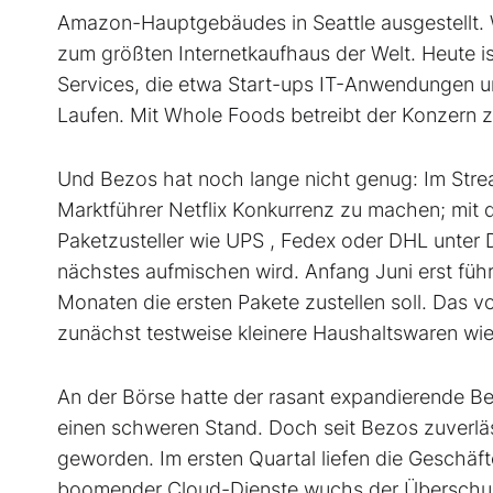
Amazon-Hauptgebäudes in Seattle ausgestellt. 
zum größten Internetkaufhaus der Welt. Heute i
Services, die etwa Start-ups IT-Anwendungen u
Laufen. Mit Whole Foods betreibt der Konzern 
Und Bezos hat noch lange nicht genug: Im Str
Marktführer Netflix Konkurrenz zu machen; mit d
Paketzusteller wie UPS , Fedex oder DHL unter
nächstes aufmischen wird. Anfang Juni erst führ
Monaten die ersten Pakete zustellen soll. Das vo
zunächst testweise kleinere Haushaltswaren wie
An der Börse hatte der rasant expandierende B
einen schweren Stand. Doch seit Bezos zuverlässi
geworden. Im ersten Quartal liefen die Geschäft
boomender Cloud-Dienste wuchs der Überschuss