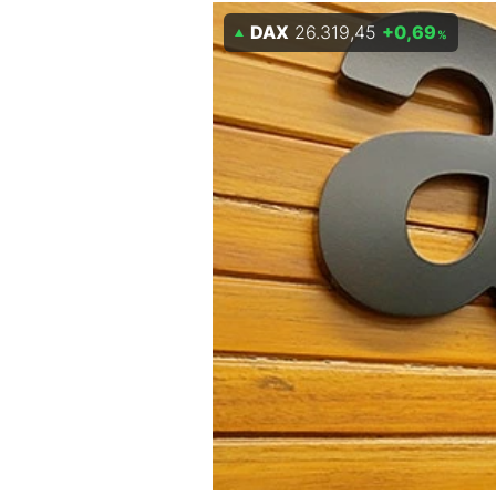
DAX
26.319,45
+0,69
Mein B:O
%
Mein Konto
Folgen Sie uns
Kontakt