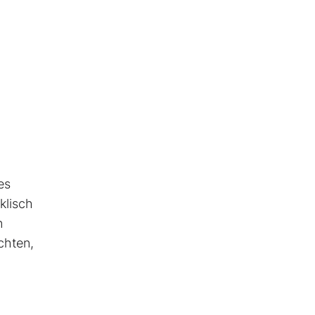
es
klisch
n
chten,