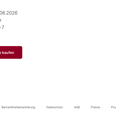
.06.2026
r
-7
p kaufen
Barrierefreiheitserklärung
Datenschutz
AGB
Presse
Pri