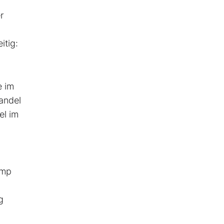
r
itig:
e im
andel
el im
ump
g