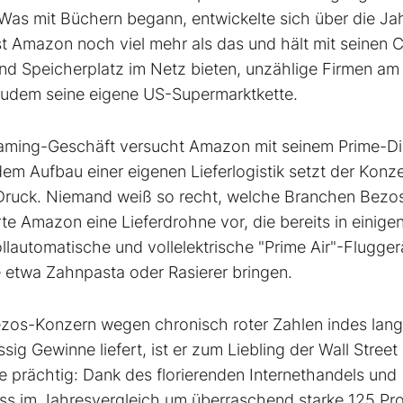
Was mit Büchern begann, entwickelte sich über die Ja
st Amazon noch viel mehr als das und hält mit seinen 
nd Speicherplatz im Netz bieten, unzählige Firmen am
zudem seine eigene US-Supermarktkette.
eaming-Geschäft versucht Amazon mit seinem Prime-Di
em Aufbau einer eigenen Lieferlogistik setzt der Konz
 Druck. Niemand weiß so recht, welche Branchen Bezos
te Amazon eine Lieferdrohne vor, die bereits in einige
llautomatische und vollelektrische "Prime Air"-Fluggerä
 etwa Zahnpasta oder Rasierer bringen.
ezos-Konzern wegen chronisch roter Zahlen indes lang
g Gewinne liefert, ist er zum Liebling der Wall Street
e prächtig: Dank des florierenden Internethandels und
 im Jahresvergleich um überraschend starke 125 Pr