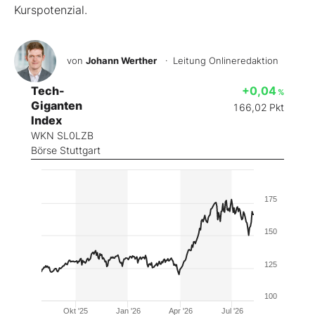
Kurspotenzial.
von
Johann Werther
· Leitung Onlineredaktion
Tech-
+0,04
%
Giganten
166,02
Pkt
Index
WKN SL0LZB
Börse Stuttgart
175
150
125
100
Okt '25
Jan '26
Apr '26
Jul '26