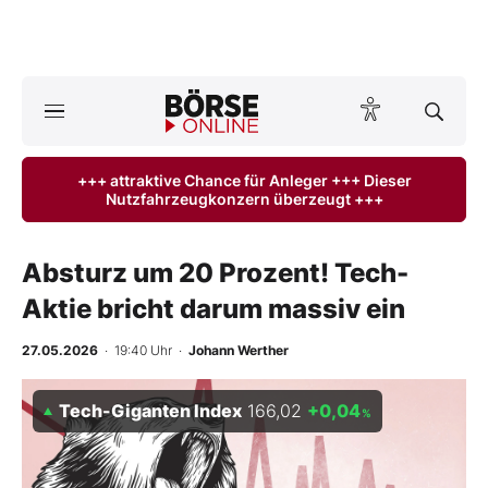
A
ktuelle Ausgabe BÖRSE ONLINE lesen
Börse
+++ attraktive Chance für Anleger +++ Dieser
Nutzfahrzeugkonzern überzeugt +++
News
Anlageprodukte
Absturz um 20 Prozent! Tech-
Aktie bricht darum massiv ein
Finanz-Check
27.05.2026
· 19:40 Uhr
·
Johann Werther
Abo & Shop
Tech-Giganten Index
166,02
+0,04
%
BO-Musterdepots
Experten