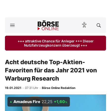
A
ktuelle Ausgabe BÖRSE ONLINE lesen
Börse
+++ attraktive Chance für Anleger +++ Dieser
Nutzfahrzeugkonzern überzeugt +++
News
Anlageprodukte
Acht deutsche Top-Aktien-
Favoriten für das Jahr 2021 von
Finanz-Check
Warburg Research
Abo & Shop
19.01.2021
· 07:31 Uhr
·
Börse Online Redaktion
BO-Musterdepots
Amadeus Fire
22,25
+1,60
%
Experten