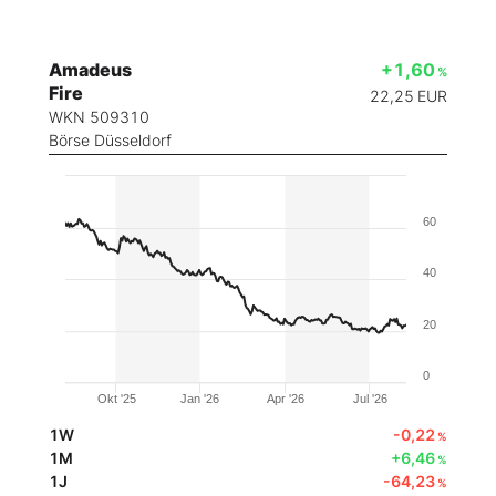
Amadeus
+1,60
%
Fire
22,25
EUR
WKN 509310
Börse Düsseldorf
60
40
20
0
Okt '25
Jan '26
Apr '26
Jul '26
1W
-0,22
%
1M
+6,46
%
1J
-64,23
%