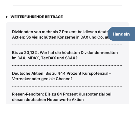
WEITERFÜHRENDE BEITRÄGE
Dividenden von mehr als 7 Prozent bei diesen deutschen
Handeln
Aktien: So viel schütten Konzerne in DAX und Co. aus
Bis zu 20,13%. Wer hat die höchsten Dividendenrenditen
im DAX, MDAX, TecDAX und SDAX?
Deutsche Aktien: Bis zu 444 Prozent Kurspotenzial –
Verrecker oder geniale Chance?
Riesen‑Renditen: Bis zu 84 Prozent Kurspotenzial bei
diesen deutschen Nebenwerte Aktien
Amadeus Fire
Aktie jetzt handeln?
Die aktuell stärksten und riskantesten deutschen Aktien:
Bis zu 276 Prozent Kurspotenzial
Kaufen
Verkaufen