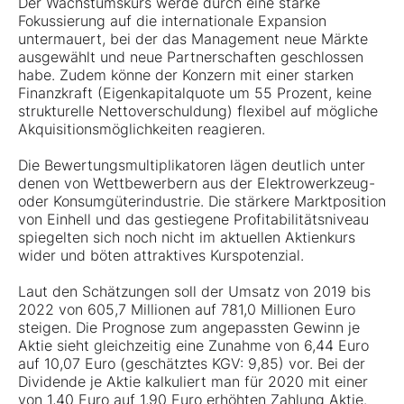
Der Wachstumskurs werde durch eine starke
Fokussierung auf die internationale Expansion
untermauert, bei der das Management neue Märkte
ausgewählt und neue Partnerschaften geschlossen
habe. Zudem könne der Konzern mit einer starken
Finanzkraft (Eigenkapitalquote um 55 Prozent, keine
strukturelle Nettoverschuldung) flexibel auf mögliche
Akquisitionsmöglichkeiten reagieren.
Die Bewertungsmultiplikatoren lägen deutlich unter
denen von Wettbewerbern aus der Elektrowerkzeug-
oder Konsumgüterindustrie. Die stärkere Marktposition
von Einhell und das gestiegene Profitabilitätsniveau
spiegelten sich noch nicht im aktuellen Aktienkurs
wider und böten attraktives Kurspotenzial.
Laut den Schätzungen soll der Umsatz von 2019 bis
2022 von 605,7 Millionen auf 781,0 Millionen Euro
steigen. Die Prognose zum angepassten Gewinn je
Aktie sieht gleichzeitig eine Zunahme von 6,44 Euro
auf 10,07 Euro (geschätztes KGV: 9,85) vor. Bei der
Dividende je Aktie kalkuliert man für 2020 mit einer
von 1,40 Euro auf 1,90 Euro erhöhten Zahlung Aktie.