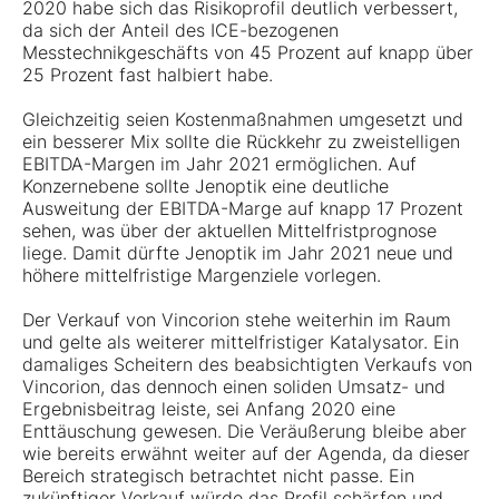
2020 habe sich das Risikoprofil deutlich verbessert,
da sich der Anteil des ICE-bezogenen
Messtechnikgeschäfts von 45 Prozent auf knapp über
25 Prozent fast halbiert habe.
Gleichzeitig seien Kostenmaßnahmen umgesetzt und
ein besserer Mix sollte die Rückkehr zu zweistelligen
EBITDA-Margen im Jahr 2021 ermöglichen. Auf
Konzernebene sollte Jenoptik eine deutliche
Ausweitung der EBITDA-Marge auf knapp 17 Prozent
sehen, was über der aktuellen Mittelfristprognose
liege. Damit dürfte Jenoptik im Jahr 2021 neue und
höhere mittelfristige Margenziele vorlegen.
Der Verkauf von Vincorion stehe weiterhin im Raum
und gelte als weiterer mittelfristiger Katalysator. Ein
damaliges Scheitern des beabsichtigten Verkaufs von
Vincorion, das dennoch einen soliden Umsatz- und
Ergebnisbeitrag leiste, sei Anfang 2020 eine
Enttäuschung gewesen. Die Veräußerung bleibe aber
wie bereits erwähnt weiter auf der Agenda, da dieser
Bereich strategisch betrachtet nicht passe. Ein
zukünftiger Verkauf würde das Profil schärfen und