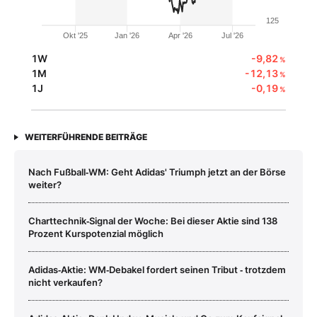
125
Okt '25
Jan '26
Apr '26
Jul '26
1W
-9,82
%
1M
-12,13
%
1J
-0,19
%
WEITERFÜHRENDE BEITRÄGE
Nach Fußball‑WM: Geht Adidas' Triumph jetzt an der Börse
weiter?
Charttechnik‑Signal der Woche: Bei dieser Aktie sind 138
Prozent Kurspotenzial möglich
Adidas‑Aktie: WM‑Debakel fordert seinen Tribut ‑ trotzdem
nicht verkaufen?