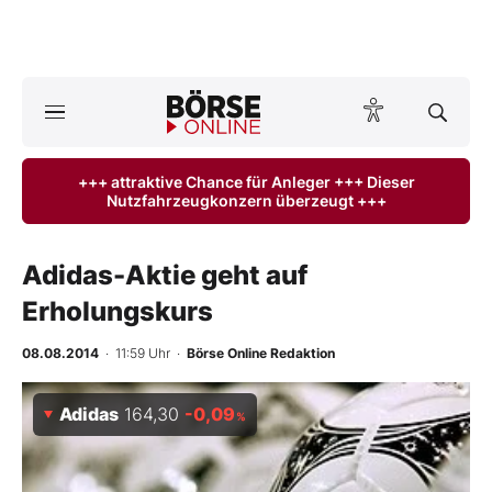
A
ktuelle Ausgabe BÖRSE ONLINE lesen
Börse
+++ attraktive Chance für Anleger +++ Dieser
Nutzfahrzeugkonzern überzeugt +++
News
Anlageprodukte
Adidas-Aktie geht auf
Erholungskurs
Finanz-Check
08.08.2014
· 11:59 Uhr
·
Börse Online Redaktion
Abo & Shop
Adidas
164,30
-0,09
%
BO-Musterdepots
Experten