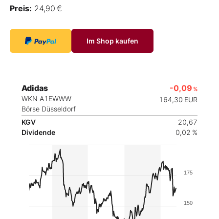
Preis:
24,90 €
Im Shop kaufen
Adidas
-0,09
%
WKN A1EWWW
164,30
EUR
Börse Düsseldorf
KGV
20,67
Dividende
0,02 %
175
150