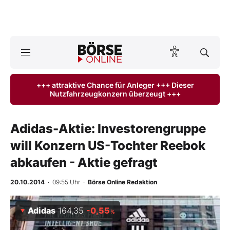
Börse
News
+++ attraktive Chance für Anleger +++ Dieser
Nutzfahrzeugkonzern überzeugt +++
Anlageprodukte
Finanz-Check
Adidas-Aktie: Investorengruppe
will Konzern US-Tochter Reebok
Abo & Shop
abkaufen - Aktie gefragt
BO-Musterdepots
20.10.2014
· 09:55 Uhr
·
Börse Online Redaktion
Experten
Adidas
164,35
-0,55
%
Mein B:O