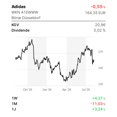
Adidas
-0,55
%
WKN A1EWWW
164,35
EUR
Börse Düsseldorf
KGV
20,96
Dividende
0,02 %
175
150
125
Okt '25
Jan '26
Apr '26
Jul '26
1W
+4,27
%
1M
-11,03
%
1J
+3,24
%