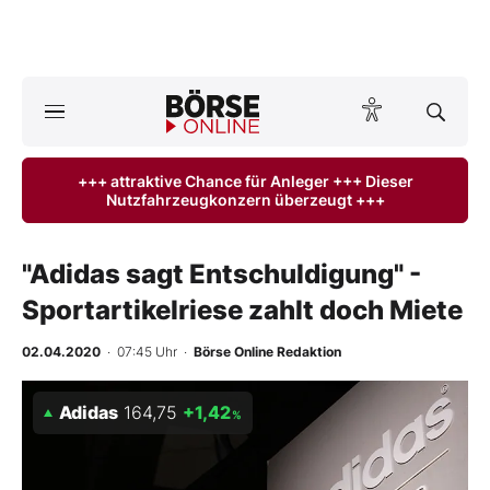
A
ktuelle Ausgabe BÖRSE ONLINE lesen
Börse
+++ attraktive Chance für Anleger +++ Dieser
Nutzfahrzeugkonzern überzeugt +++
News
Anlageprodukte
"Adidas sagt Entschuldigung" -
Sportartikelriese zahlt doch Miete
Finanz-Check
02.04.2020
· 07:45 Uhr
·
Börse Online Redaktion
Abo & Shop
Adidas
164,75
+1,42
%
BO-Musterdepots
Experten