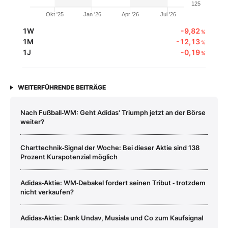
125
Okt '25
Jan '26
Apr '26
Jul '26
1W
-9,82
%
1M
-12,13
%
1J
-0,19
%
WEITERFÜHRENDE BEITRÄGE
Nach Fußball‑WM: Geht Adidas' Triumph jetzt an der Börse
weiter?
Charttechnik‑Signal der Woche: Bei dieser Aktie sind 138
Prozent Kurspotenzial möglich
Adidas‑Aktie: WM‑Debakel fordert seinen Tribut ‑ trotzdem
nicht verkaufen?
Adidas‑Aktie: Dank Undav, Musiala und Co zum Kaufsignal