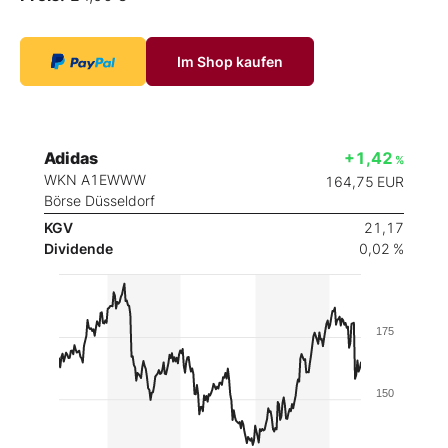
Im Shop kaufen
Adidas
+1,42
%
WKN A1EWWW
164,75
EUR
Börse Düsseldorf
KGV
21,17
Dividende
0,02 %
175
150