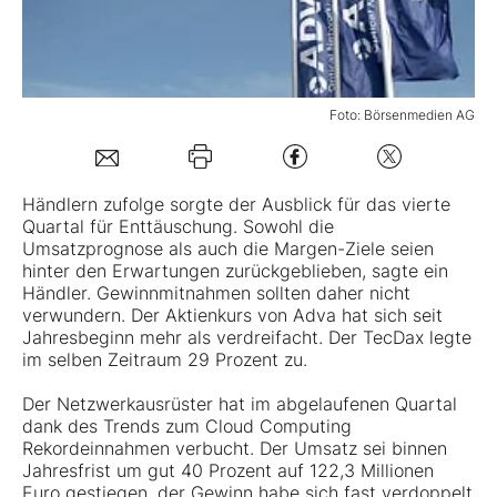
Mein B:O
Foto: Börsenmedien AG
Mein Konto
Folgen Sie uns
Händlern zufolge sorgte der Ausblick für das vierte
Quartal für Enttäuschung. Sowohl die
Umsatzprognose als auch die Margen-Ziele seien
Kontakt
hinter den Erwartungen zurückgeblieben, sagte ein
Händler. Gewinnmitnahmen sollten daher nicht
verwundern. Der Aktienkurs von Adva hat sich seit
Jahresbeginn mehr als verdreifacht. Der TecDax legte
im selben Zeitraum 29 Prozent zu.
Der Netzwerkausrüster hat im abgelaufenen Quartal
dank des Trends zum Cloud Computing
Rekordeinnahmen verbucht. Der Umsatz sei binnen
Jahresfrist um gut 40 Prozent auf 122,3 Millionen
Euro gestiegen, der Gewinn habe sich fast verdoppelt