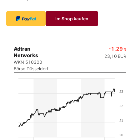
Im Shop kaufen
Adtran
-1,29
%
Networks
23,10
EUR
WKN 510300
Börse Düsseldorf
23
22
21
20