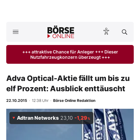
A
ktuelle Ausgabe BÖRSE ONLINE lesen
Börse
+++ attraktive Chance für Anleger +++ Dieser
Nutzfahrzeugkonzern überzeugt +++
News
Anlageprodukte
Adva Optical-Aktie fällt um bis zu
elf Prozent: Ausblick enttäuscht
Finanz-Check
22.10.2015
· 12:38 Uhr
·
Börse Online Redaktion
Abo & Shop
Adtran Networks
23,10
-1,29
%
BO-Musterdepots
Experten