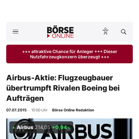
A
ktuelle Ausgabe BÖRSE ONLINE lesen
Börse
+++ attraktive Chance für Anleger +++ Dieser
Nutzfahrzeugkonzern überzeugt +++
News
Anlageprodukte
Airbus-Aktie: Flugzeugbauer
übertrumpft Rivalen Boeing bei
Finanz-Check
Aufträgen
Abo & Shop
07.07.2015
· 10:00 Uhr
·
Börse Online Redaktion
BO-Musterdepots
Airbus
214,05
+0,94
%
Experten