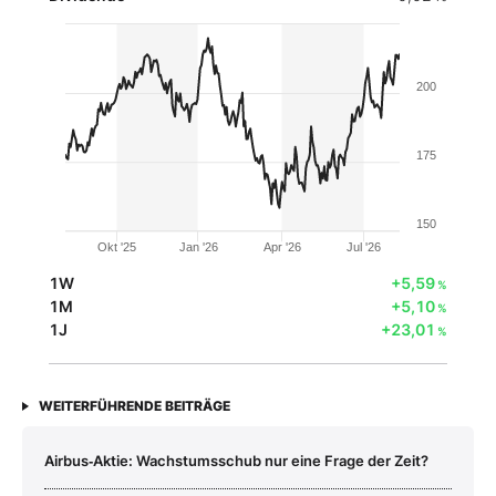
200
175
150
Okt '25
Jan '26
Apr '26
Jul '26
1W
+5,59
%
1M
+5,10
%
1J
+23,01
%
WEITERFÜHRENDE BEITRÄGE
Airbus‑Aktie: Wachstumsschub nur eine Frage der Zeit?