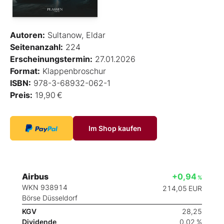
Autoren:
Sultanow, Eldar
Seitenanzahl:
224
Erscheinungstermin:
27.01.2026
Format:
Klappenbroschur
ISBN:
978-3-68932-062-1
Preis:
19,90 €
Im Shop kaufen
Airbus
+0,94
%
WKN 938914
214,05
EUR
Börse Düsseldorf
KGV
28,25
Dividende
0,02 %