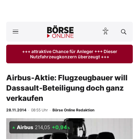
A
ktuelle Ausgabe BÖRSE ONLINE lesen
Börse
+++ attraktive Chance für Anleger +++ Dieser
Nutzfahrzeugkonzern überzeugt +++
News
Anlageprodukte
Airbus-Aktie: Flugzeugbauer will
Dassault-Beteiligung doch ganz
Finanz-Check
verkaufen
Abo & Shop
28.11.2014
· 08:55 Uhr
·
Börse Online Redaktion
BO-Musterdepots
Airbus
214,05
+0,94
%
Experten