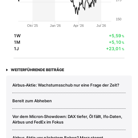
150
Okt '25
Jan '26
Apr '26
Jul '26
1W
+5,59
%
1M
+5,10
%
1J
+23,01
%
WEITERFÜHRENDE BEITRÄGE
Airbus‑Aktie: Wachstumsschub nur eine Frage der Zeit?
Bereit zum Abheben
Vor dem Micron‑Showdown: DAX tiefer, Öl fällt, Ifo‑Daten,
Airbus und FedEx im Fokus
Airbus‑Aktie vor nächstem Beben? Merz stoppt