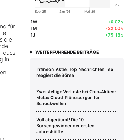
25
Sep '25
Jan '26
Mai '26
1W
+0,07
%
nd für
1M
-22,00
%
tet
1J
+75,18
%
s die
ende
m dass
WEITERFÜHRENDE BEITRÄGE
g in
Infineon‑Aktie: Top‑Nachrichten ‑ so
ten
reagiert die Börse
Zweistellige Verluste bei Chip‑Aktien:
Metas Cloud‑Pläne sorgen für
Schockwellen
Voll abgeräumt! Die 10
Börsengewinner der ersten
Jahreshälfte
und