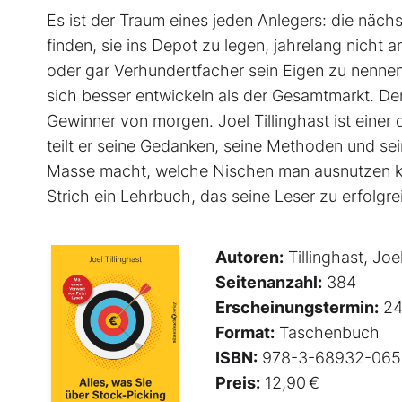
Es ist der Traum eines jeden Anlegers: die näc
finden, sie ins Depot zu legen, jahrelang nich
oder gar Verhundertfacher sein Eigen zu nennen
sich besser entwickeln als der Gesamtmarkt. De
Gewinner von morgen. Joel Tillinghast ist einer
teilt er seine Gedanken, seine Methoden und sei
Masse macht, welche Nischen man ausnutzen ka
Strich ein Lehrbuch, das seine Leser zu erfolg
Autoren:
Tillinghast, Joe
Seitenanzahl:
384
Erscheinungstermin:
24
Format:
Taschenbuch
ISBN:
978-3-68932-065
Preis:
12,90 €