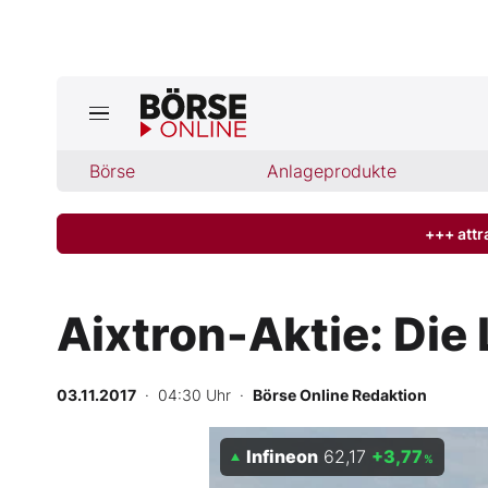
Börse
Börse
Anlageprodukte
News
Anlageprodukte
+++ attr
Finanz-Check
Aixtron-Aktie: Die
Abo & Shop
03.11.2017
· 04:30 Uhr
·
Börse Online Redaktion
BO-Musterdepots
Infineon
62,17
+3,77
Experten
%