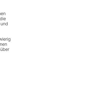
nen
die
 und
wierig
hmen
 über