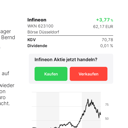
Infineon
+3,77
%
WKN 623100
62,17
EUR
nager
Börse Düsseldorf
 Bernd
KGV
70,78
Dividende
0,01 %
f
Infineon
Aktie jetzt handeln?
 auf
Kaufen
Verkaufen
 wieder
ron
uro
ucht.
75
50