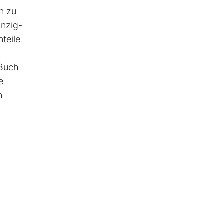
n zu
anzig-
teile
r
 Buch
e
m