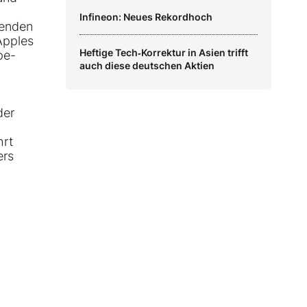
Infineon: Neues Rekordhoch
henden
Apples
Heftige Tech‑Korrektur in Asien trifft
pe-
auch diese deutschen Aktien
der
hrt
ers