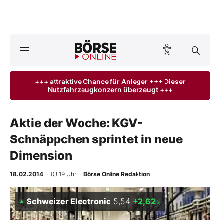
Börse
News
+++ attraktive Chance für Anleger +++ Dieser
Nutzfahrzeugkonzern überzeugt +++
Anlageprodukte
Finanz-Check
Aktie der Woche: KGV-
Schnäppchen sprintet in neue
Abo & Shop
Dimension
BO-Musterdepots
18.02.2014
· 08:19 Uhr
·
Börse Online Redaktion
Experten
Schweizer Electronic
5,54
+2,62
%
Mein B:O