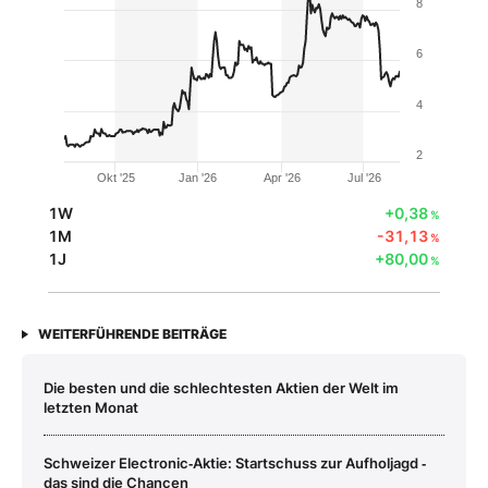
8
6
4
2
Okt '25
Jan '26
Apr '26
Jul '26
1W
+0,38
%
1M
-31,13
%
1J
+80,00
%
WEITERFÜHRENDE BEITRÄGE
Die besten und die schlechtesten Aktien der Welt im
letzten Monat
Schweizer Electronic‑Aktie: Startschuss zur Aufholjagd ‑
das sind die Chancen