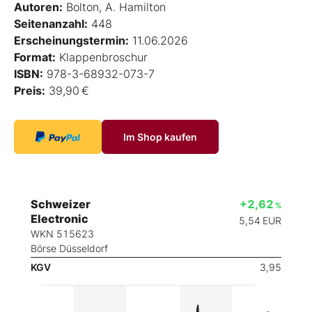
Autoren:
Bolton, A. Hamilton
Seitenanzahl:
448
Erscheinungstermin:
11.06.2026
Format:
Klappenbroschur
ISBN:
978-3-68932-073-7
Preis:
39,90 €
Im Shop kaufen
Schweizer
+2,62
%
Electronic
5,54
EUR
WKN 515623
Börse Düsseldorf
KGV
3,95