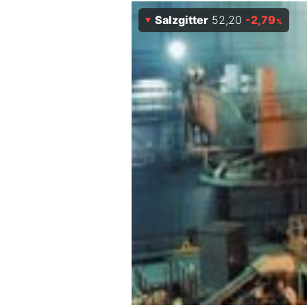
Salzgitter
52,20
-2,79
Mein B:O
%
Mein Konto
Folgen Sie uns
Kontakt