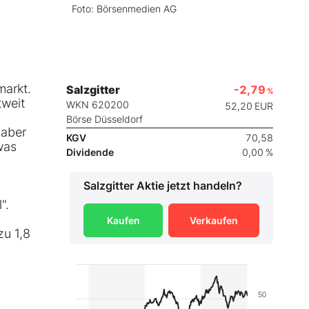
Foto: Börsenmedien AG
markt.
Salzgitter
-2,79
%
tweit
WKN 620200
52,20
EUR
Börse Düsseldorf
 aber
KGV
70,58
was
Dividende
0,00 %
Salzgitter
Aktie jetzt handeln?
".
Kaufen
Verkaufen
zu 1,8
50