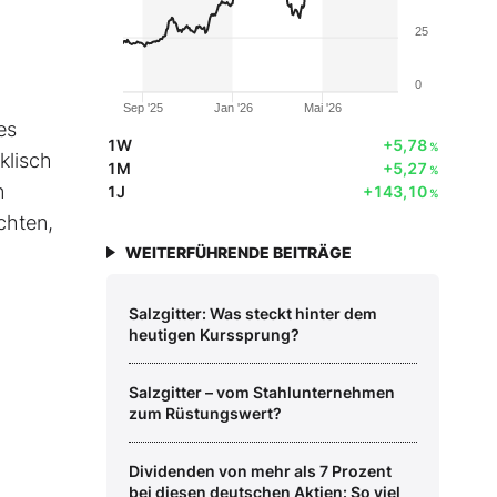
25
0
Sep '25
Jan '26
Mai '26
es
1W
+5,78
%
klisch
1M
+5,27
%
n
1J
+143,10
%
chten,
WEITERFÜHRENDE BEITRÄGE
Salzgitter: Was steckt hinter dem
heutigen Kurssprung?
Salzgitter – vom Stahlunternehmen
zum Rüstungswert?
Dividenden von mehr als 7 Prozent
bei diesen deutschen Aktien: So viel