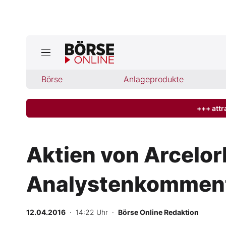
Börse
Börse
Anlageprodukte
News
Anlageprodukte
+++ attr
Finanz-Check
Aktien von Arcelor
Abo & Shop
Analystenkomment
BO-Musterdepots
12.04.2016
· 14:22 Uhr
·
Börse Online Redaktion
Experten