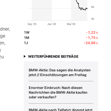
60
40
Sep '25
Jan '26
Mai '26
rdner,
1W
-1,22
%
ige
1M
-1,75
%
en,
1J
-24,68
%
g
zu
WEITERFÜHRENDE BEITRÄGE
BMW‑Aktie: Das sagen die Analysten
jetzt // Einschätzungen am Freitag
Enormer Einbruch: Nach diesen
Nachrichten die BMW‑Aktie kaufen
oder verkaufen?
BMW‑Aktie nach Talfahrt: Kommt jetzt