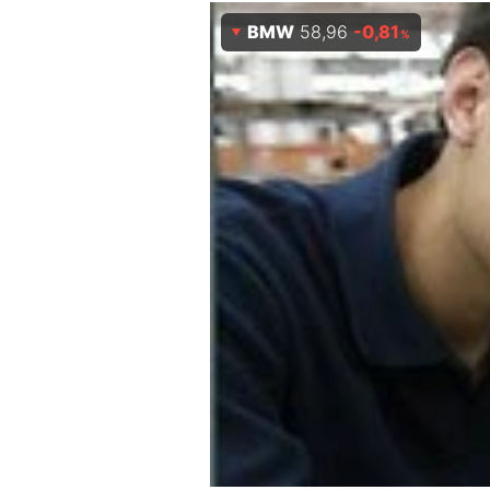
Experten
BMW
58,96
-0,81
%
Mein B:O
Mein Konto
Folgen Sie uns
Kontakt