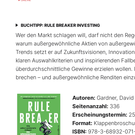
BUCHTIPP: RULE BREAKER INVESTING
Wer den Markt schlagen will, darf nicht den Rege
warum außergewöhnliche Aktien von außer­gewöh
Trends setzt er auf Zukunftsvisionen, Innovati
klaren Auswahlkriterien und inspirierenden Fallbeis
überdurchschnittliche Gewinne erzielen wollen. 
brechen – und außergewöhnliche Renditen einz
Autoren:
Gardner, David
Seitenanzahl:
336
Erscheinungstermin:
25
Format:
Klappenbroschu
ISBN:
978-3-68932-071