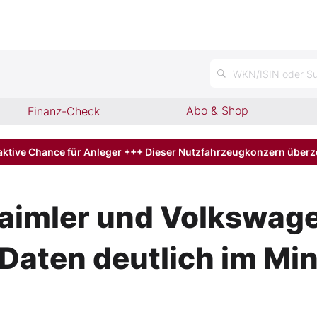
n
WKN/ISIN oder Su
Abo & Shop
Finanz-Check
aktive Chance für Anleger +++ Dieser Nutzfahrzeugkonzern über
aimler und Volkswag
aten deutlich im Mi