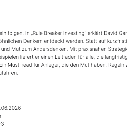
ln folgen. In „Rule Breaker Investing“ erklärt David Ga
nlichen Denkern entdeckt werden. Statt auf kurzfrist
on und Mut zum Andersdenken. Mit praxisnahen Strategi
pielen liefert er einen Leit­faden für alle, die langfristi
Ein Must-read für Anleger, die den Mut haben, Regeln 
ufahren.
.06.2026
r
-3