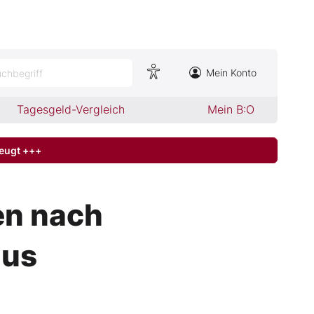
Mein Konto
chbegriff
Tagesgeld-Vergleich
Mein B:O
zeugt +++
en nach
nus