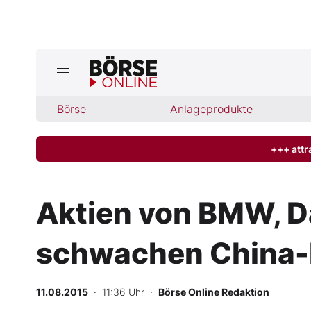
Jetzt a
ktuelle Ausgabe BÖRSE ONLINE lese
Börse
Börse
Anlageprodukte
News
+++ attr
Anlageprodukte
Aktien von BMW, D
Finanz-Check
schwachen China-D
Abo & Shop
BO-Musterdepots
11.08.2015
· 11:36 Uhr
·
Börse Online Redaktion