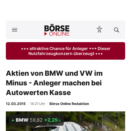
A
ktuelle Ausgabe BÖRSE ONLINE lesen
Börse
+++ attraktive Chance für Anleger +++ Dieser
Nutzfahrzeugkonzern überzeugt +++
News
Anlageprodukte
Aktien von BMW und VW im
Minus - Anleger machen bei
Finanz-Check
Autowerten Kasse
Abo & Shop
12.03.2015
· 14:21 Uhr
·
Börse Online Redaktion
BO-Musterdepots
BMW
59,82
+2,25
%
Experten