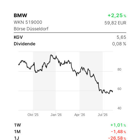
BMW
+2,25
%
WKN 519000
59,82
EUR
Börse Düsseldorf
KGV
5,65
Dividende
0,08 %
80
60
40
Okt '25
Jan '26
Apr '26
Jul '26
1W
+1,01
%
1M
-1,48
%
1J
-26,58
%