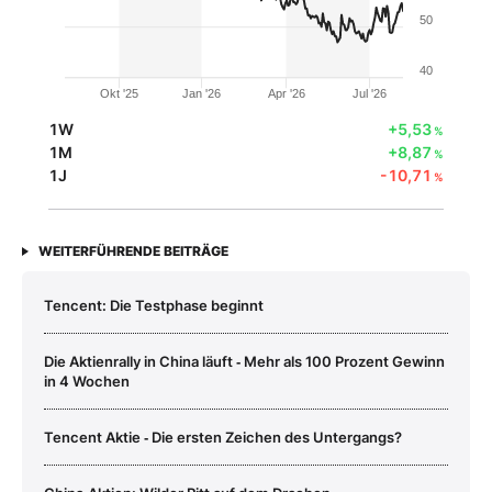
50
40
Okt '25
Jan '26
Apr '26
Jul '26
1W
+5,53
%
1M
+8,87
%
1J
-10,71
%
WEITERFÜHRENDE BEITRÄGE
Tencent: Die Testphase beginnt
Die Aktienrally in China läuft ‑ Mehr als 100 Prozent Gewinn
in 4 Wochen
Tencent Aktie ‑ Die ersten Zeichen des Untergangs?