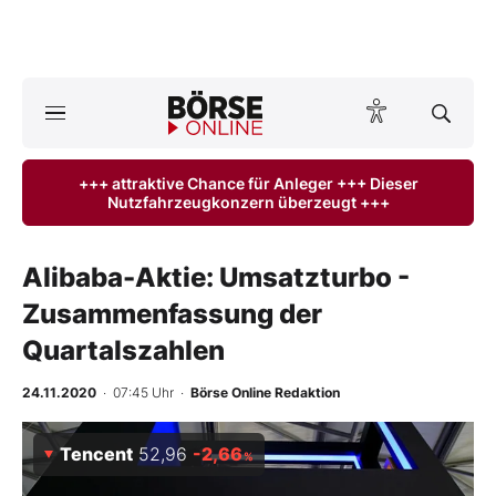
A
ktuelle Ausgabe BÖRSE ONLINE lesen
Börse
+++ attraktive Chance für Anleger +++ Dieser
Nutzfahrzeugkonzern überzeugt +++
News
Anlageprodukte
Alibaba-Aktie: Umsatzturbo -
Zusammenfassung der
Finanz-Check
Quartalszahlen
Abo & Shop
24.11.2020
· 07:45 Uhr
·
Börse Online Redaktion
BO-Musterdepots
Tencent
52,96
-2,66
%
Experten