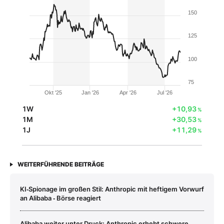
150
125
100
75
Okt '25
Jan '26
Apr '26
Jul '26
1W
+10,93
%
1M
+30,53
%
1J
+11,29
%
WEITERFÜHRENDE BEITRÄGE
KI‑Spionage im großen Stil: Anthropic mit heftigem Vorwurf
an Alibaba ‑ Börse reagiert
Alibaba weiter unter Druck: Anthropic erhebt schwere