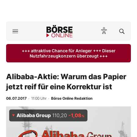
A
ktuelle Ausgabe BÖRSE ONLINE lesen
Börse
+++ attraktive Chance für Anleger +++ Dieser
Nutzfahrzeugkonzern überzeugt +++
News
Anlageprodukte
Alibaba-Aktie: Warum das Papier
jetzt reif für eine Korrektur ist
Finanz-Check
06.07.2017
· 11:00 Uhr
·
Börse Online Redaktion
Abo & Shop
Alibaba Group
110,20
-1,08
%
BO-Musterdepots
Experten