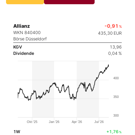
Allianz
-0,91
%
WKN 840400
435,30
EUR
Börse Düsseldorf
KGV
13,96
Dividende
0,04 %
400
350
300
Okt '25
Jan '26
Apr '26
Jul '26
1W
+1,76
%