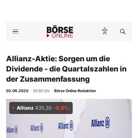
Börse
News
Allianz-Aktie: Sorgen um die
Anlageprodukte
Dividende - die Quartalszahlen in
Finanz-Check
der Zusammenfassung
Abo & Shop
02.06.2020
· 05:50 Uhr
·
Börse Online Redaktion
BO-Musterdepots
Allianz
435,30
-0,91
%
Experten
Mein B:O