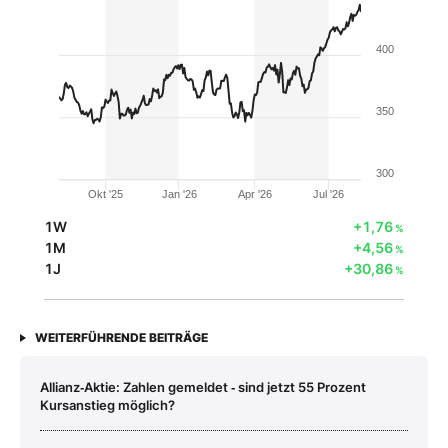
400
350
300
Okt '25
Jan '26
Apr '26
Jul '26
1W
+1,76
%
1M
+4,56
%
1J
+30,86
%
WEITERFÜHRENDE BEITRÄGE
Allianz‑Aktie: Zahlen gemeldet ‑ sind jetzt 55 Prozent
Kursanstieg möglich?