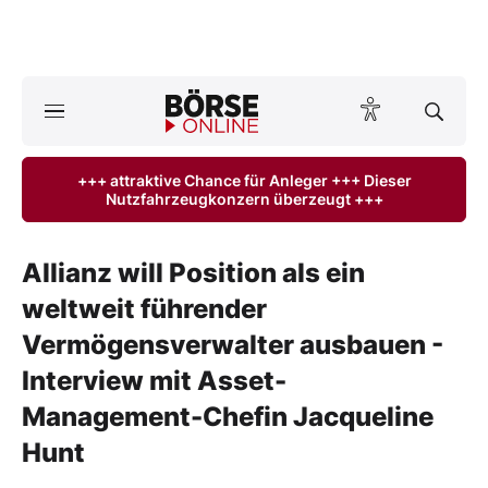
Börse
News
+++ attraktive Chance für Anleger +++ Dieser
Nutzfahrzeugkonzern überzeugt +++
Anlageprodukte
Finanz-Check
Allianz will Position als ein
weltweit führender
Abo & Shop
Vermögensverwalter ausbauen -
BO-Musterdepots
Interview mit Asset-
Management-Chefin Jacqueline
Experten
Hunt
Mein B:O