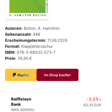
Autoren:
Bolton, A. Hamilton
Seitenanzahl:
448
Erscheinungstermin:
11.06.2026
Format:
Klappenbroschur
ISBN:
978-3-68932-073-7
Preis:
39,90 €
Im Shop kaufen
Raiffeisen
-3,23
%
Bank
63,45
EUR
WKN A0D9SU