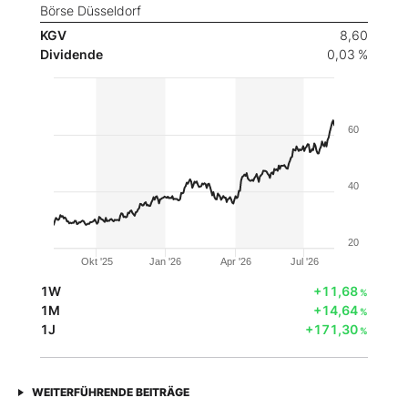
Börse Düsseldorf
KGV
8,60
Dividende
0,03 %
60
40
20
Okt '25
Jan '26
Apr '26
Jul '26
1W
+11,68
%
1M
+14,64
%
1J
+171,30
%
WEITERFÜHRENDE BEITRÄGE