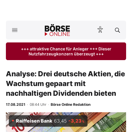
Börse
News
+++ attraktive Chance für Anleger +++ Dieser
Nutzfahrzeugkonzern überzeugt +++
Anlageprodukte
Finanz-Check
Analyse: Drei deutsche Aktien, die
Wachstum gepaart mit
Abo & Shop
nachhaltigen Dividenden bieten
BO-Musterdepots
17.08.2021
· 08:44 Uhr
·
Börse Online Redaktion
Experten
Raiffeisen Bank
63,45
-3,23
%
Mein B:O