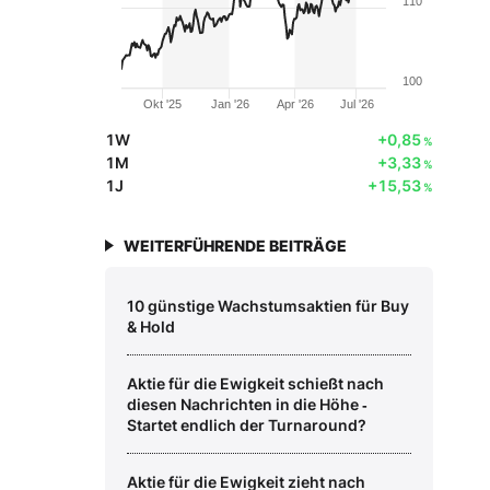
110
100
Okt '25
Jan '26
Apr '26
Jul '26
1W
+0,85
%
1M
+3,33
%
1J
+15,53
%
WEITERFÜHRENDE BEITRÄGE
10 günstige Wachstumsaktien für Buy
& Hold
Aktie für die Ewigkeit schießt nach
diesen Nachrichten in die Höhe ‑
Startet endlich der Turnaround?
Aktie für die Ewigkeit zieht nach