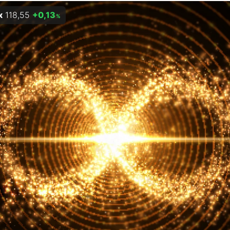
x
118,55
+0,13
%