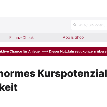
WKN/ISIN oder Su
Abo & Shop
Finanz-Check
aktive Chance für Anleger +++ Dieser Nutzfahrzeugkonzern über
normes Kurspotenzial 
keit