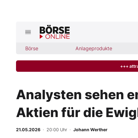
Börse
Börse
Anlageprodukte
News
Anlageprodukte
+++ attr
Finanz-Check
Analysten sehen e
Abo & Shop
Aktien für die Ewig
BO-Musterdepots
21.05.2026
· 20:00 Uhr
·
Johann Werther
Experten