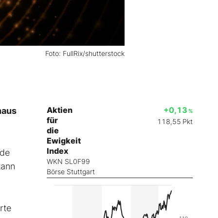
Foto: FullRix/shutterstock
Aktien
+0,13
naus
%
für
118,55
Pkt
die
Ewigkeit
Index
ide
WKN SL0F99
kann
Börse Stuttgart
rte