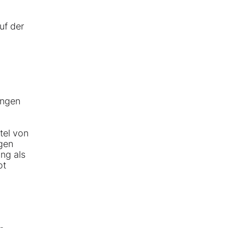
uf der
ungen
.
tel von
gen
ung als
ot