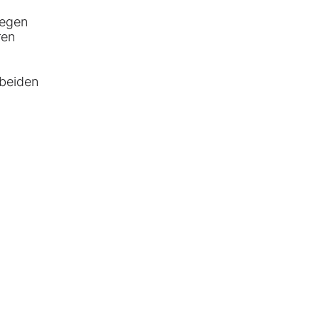
gegen
ren
 beiden