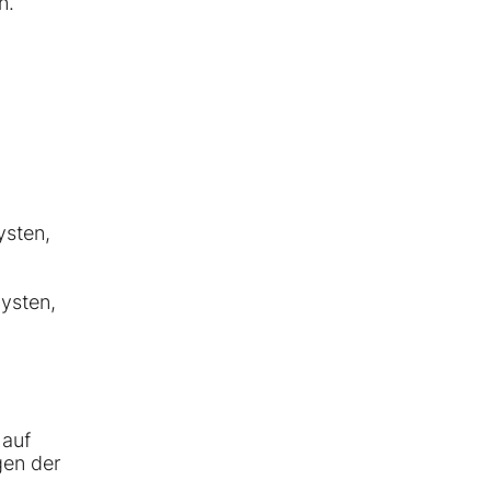
n.
ysten,
lysten,
 auf
gen der