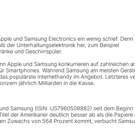
Apple
und Samsung Electronics ein wenig schief. Denn
b der Unterhaltungselektronik her, zum Beispiel
änke und Geschirrspüler.
enn
Apple
und
Samsung
konkurrieren auf zahlreichen a
t für Smartphones. Während Samsung am meisten Gerät
as populärste Internethandy im Angebot. Letzteres ve
zern jährlich Milliarden in die Kasse.
 und Samsung (ISIN:
US7960508882
) seit dem Beginn
tel der Amerikaner deutlich besser ab als die Papiere 
igen Zuwachs von 564 Prozent kommt, verbucht Sams