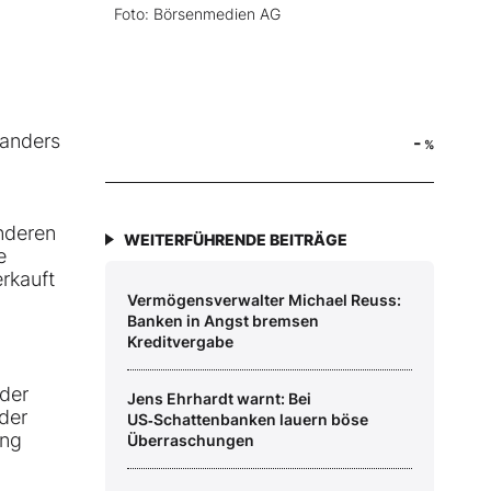
Foto: Börsenmedien AG
 anders
-
%
nderen
WEITERFÜHRENDE BEITRÄGE
e
rkauft
Vermögensverwalter Michael Reuss:
Banken in Angst bremsen
Kreditvergabe
 der
Jens Ehrhardt warnt: Bei
der
US‑Schattenbanken lauern böse
ung
Überraschungen