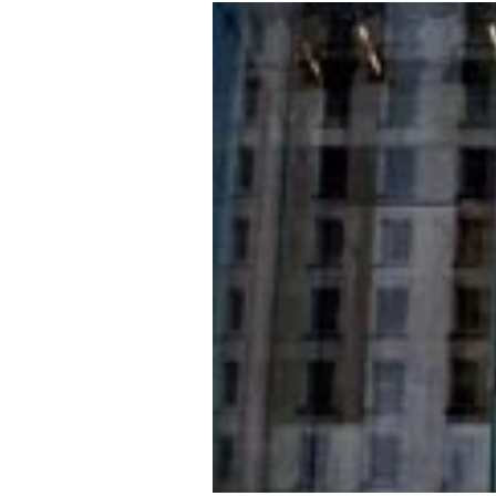
-
Mein B:O
%
Mein Konto
Folgen Sie uns
Kontakt