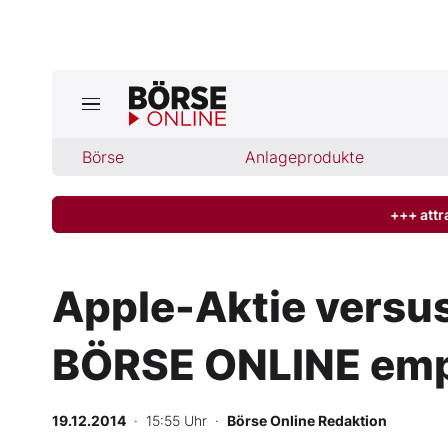
Börse
Börse
Anlageprodukte
News
Anlageprodukte
+++ attr
Finanz-Check
Apple-Aktie versu
Abo & Shop
BÖRSE ONLINE emp
BO-Musterdepots
19.12.2014
· 15:55 Uhr
·
Börse Online Redaktion
Experten