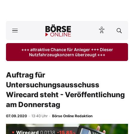
A
ktuelle Ausgabe BÖRSE ONLINE lesen
Börse
+++ attraktive Chance für Anleger +++ Dieser
Nutzfahrzeugkonzern überzeugt +++
News
Anlageprodukte
Auftrag für
Untersuchungsausschuss
Finanz-Check
Wirecard steht - Veröffentlichung
Abo & Shop
am Donnerstag
BO-Musterdepots
07.09.2020
· 13:40 Uhr
·
Börse Online Redaktion
Experten
Wirecard
0,0138
-15,85
%