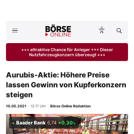
A
ktuelle Ausgabe BÖRSE ONLINE lesen
Börse
+++ attraktive Chance für Anleger +++ Dieser
Nutzfahrzeugkonzern überzeugt +++
News
Anlageprodukte
Aurubis-Aktie: Höhere Preise
lassen Gewinn von Kupferkonzern
Finanz-Check
steigen
Abo & Shop
10.05.2021
· 12:17 Uhr
·
Börse Online Redaktion
BO-Musterdepots
Baader Bank
6,74
+0,30
%
Experten