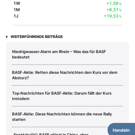
1W
+1,58
%
1M
+8,31
%
1J
+19,53
%
WEITERFÜHRENDE BEITRÄGE
Niedrigwasser‑Alarm am Rhein – Was das für BASF
bedeutet
BASF‑Aktie: Retten diese Nachrichten den Kurs vor dem
Absturz?
Top‑Nachrichten für BASF‑Aktie: Darum fällt der Kurs
trotzdem
BASF‑Aktie: Diese Nachrichten können die neue Rally
starten
Handeln
„Spektakulär": BASF glänzt in China, aber...