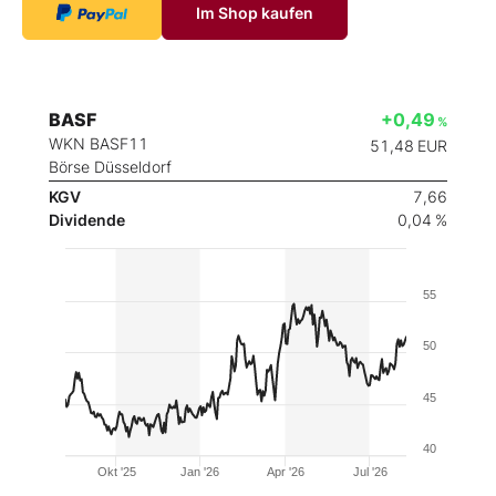
Im Shop kaufen
BASF
+0,49
%
WKN BASF11
51,48
EUR
Börse Düsseldorf
KGV
7,66
Dividende
0,04 %
55
50
45
40
Okt '25
Jan '26
Apr '26
Jul '26