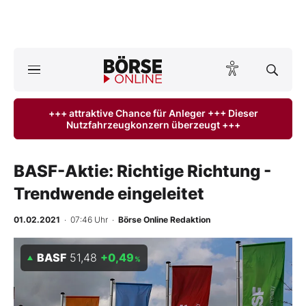
A
ktuelle Ausgabe BÖRSE ONLINE lesen
Börse
+++ attraktive Chance für Anleger +++ Dieser
Nutzfahrzeugkonzern überzeugt +++
News
Anlageprodukte
BASF-Aktie: Richtige Richtung -
Trendwende eingeleitet
Finanz-Check
01.02.2021
· 07:46 Uhr
·
Börse Online Redaktion
Abo & Shop
BASF
51,48
+0,49
%
BO-Musterdepots
Experten