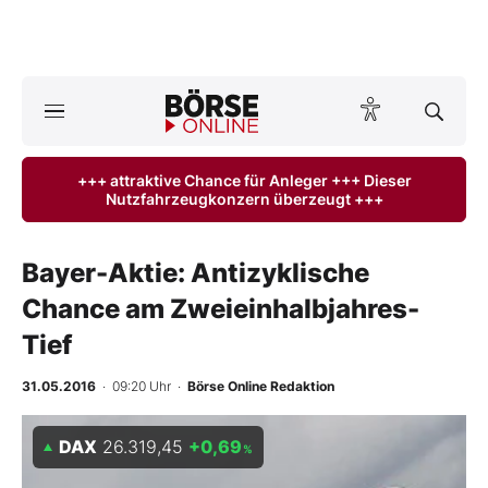
A
ktuelle Ausgabe BÖRSE ONLINE lesen
Börse
+++ attraktive Chance für Anleger +++ Dieser
Nutzfahrzeugkonzern überzeugt +++
News
Anlageprodukte
Bayer-Aktie: Antizyklische
Chance am Zweieinhalbjahres-
Finanz-Check
Tief
Abo & Shop
31.05.2016
· 09:20 Uhr
·
Börse Online Redaktion
BO-Musterdepots
DAX
26.319,45
+0,69
%
Experten