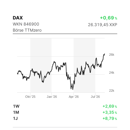
DAX
+0,69
%
WKN 846900
26.319,45
XXP
Börse TTMzero
26k
24k
22k
Okt '25
Jan '26
Apr '26
Jul '26
1W
+2,69
%
1M
+3,35
%
1J
+8,79
%