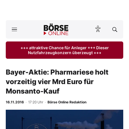
A
ktuelle Ausgabe BÖRSE ONLINE lesen
Börse
+++ attraktive Chance für Anleger +++ Dieser
Nutzfahrzeugkonzern überzeugt +++
News
Anlageprodukte
Bayer-Aktie: Pharmariese holt
vorzeitig vier Mrd Euro für
Finanz-Check
Monsanto-Kauf
Abo & Shop
16.11.2016
· 17:20 Uhr
·
Börse Online Redaktion
BO-Musterdepots
-
%
Experten