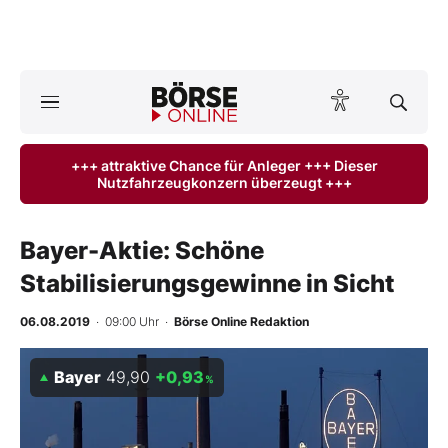
Börse
News
+++ attraktive Chance für Anleger +++ Dieser
Nutzfahrzeugkonzern überzeugt +++
Anlageprodukte
Finanz-Check
Bayer-Aktie: Schöne
Stabilisierungsgewinne in Sicht
Abo & Shop
06.08.2019
· 09:00 Uhr
·
Börse Online Redaktion
BO-Musterdepots
Bayer
49,90
+0,93
%
Experten
Mein B:O