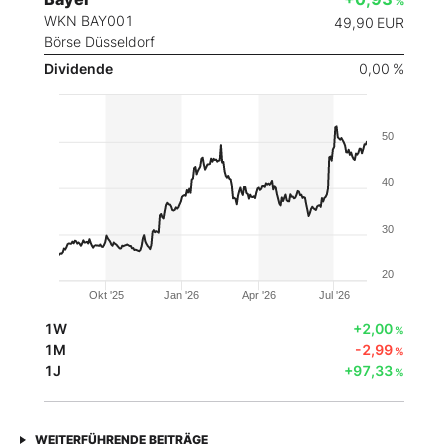
%
WKN BAY001
49,90
EUR
Börse Düsseldorf
Dividende
0,00 %
50
40
30
20
Okt '25
Jan '26
Apr '26
Jul '26
1W
+2,00
%
1M
-2,99
%
1J
+97,33
%
WEITERFÜHRENDE BEITRÄGE