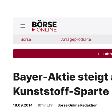
Jetzt a
ktuelle Ausgabe BÖRSE ONLINE lese
Börse
Börse
Anlageprodukte
News
+++ attr
Anlageprodukte
Bayer-Aktie steigt
Finanz-Check
Kunststoff-Sparte
Abo & Shop
BO-Musterdepots
18.09.2014
· 10:17 Uhr
·
Börse Online Redaktion