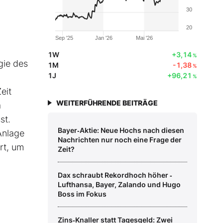
30
20
Sep '25
Jan '26
Mai '26
1W
+3,14
%
gie des
1M
-1,38
%
1J
+96,21
%
eit
WEITERFÜHRENDE BEITRÄGE
a
st.
Bayer‑Aktie: Neue Hochs nach diesen
Anlage
Nachrichten nur noch eine Frage der
ert, um
Zeit?
Dax schraubt Rekordhoch höher ‑
Lufthansa, Bayer, Zalando und Hugo
Boss im Fokus
Zins‑Knaller statt Tagesgeld: Zwei