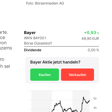
Foto: Börsenmedien AG
rte.
Bayer
+0,93
%
nce
WKN BAY001
49,90
EUR
von
Börse Düsseldorf
nzerns
Dividende
0,00 %
uro
Bayer
Aktie jetzt handeln?
h sei
Kaufen
Verkaufen
50
40