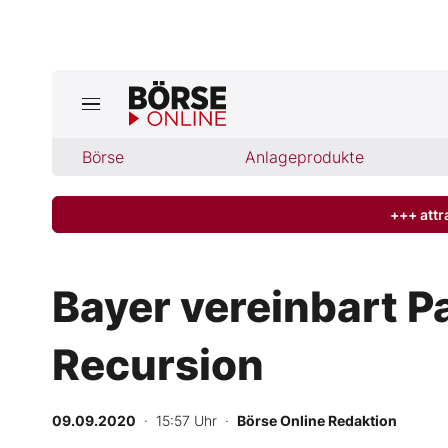
Jetzt a
ktuelle Ausgabe BÖRSE ONLINE lese
Börse
Börse
Anlageprodukte
News
+++ attr
Anlageprodukte
Bayer vereinbart P
Finanz-Check
Recursion
Abo & Shop
BO-Musterdepots
09.09.2020
· 15:57 Uhr
·
Börse Online Redaktion