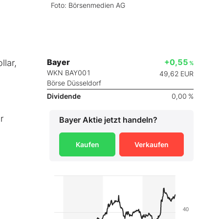
Foto: Börsenmedien AG
Bayer
+0,55
llar,
%
WKN BAY001
49,62
EUR
Börse Düsseldorf
Dividende
0,00 %
r
Bayer
Aktie jetzt handeln?
Kaufen
Verkaufen
40