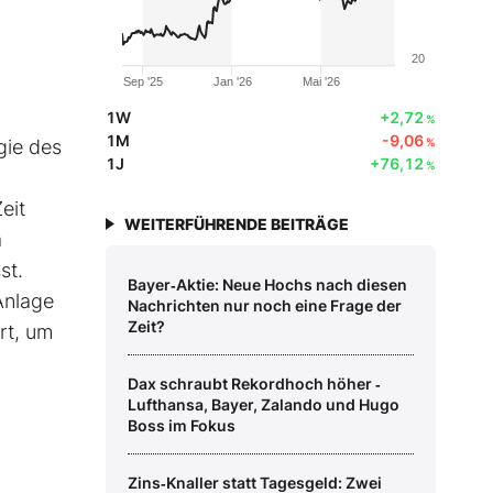
20
Sep '25
Jan '26
Mai '26
1W
+2,72
%
1M
-9,06
gie des
%
1J
+76,12
%
eit
WEITERFÜHRENDE BEITRÄGE
a
st.
Bayer‑Aktie: Neue Hochs nach diesen
Anlage
Nachrichten nur noch eine Frage der
Zeit?
ert, um
Dax schraubt Rekordhoch höher ‑
Lufthansa, Bayer, Zalando und Hugo
Boss im Fokus
Zins‑Knaller statt Tagesgeld: Zwei