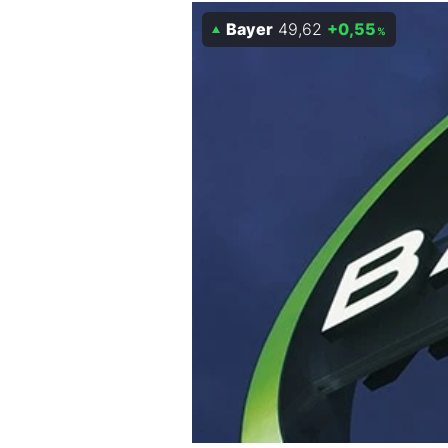
Experten
Bayer
49,62
+0,55
%
Mein B:O
Mein Konto
Folgen Sie uns
Kontakt