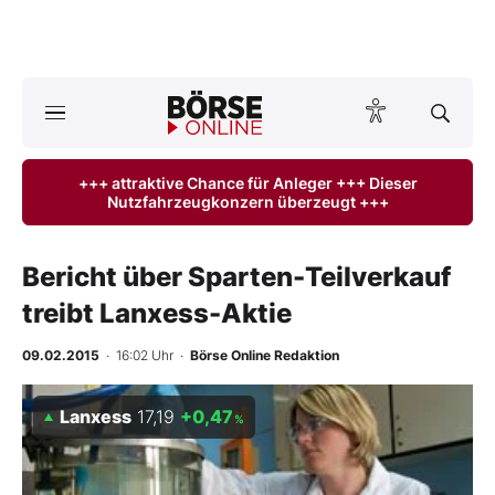
A
ktuelle Ausgabe BÖRSE ONLINE lesen
Börse
+++ attraktive Chance für Anleger +++ Dieser
Nutzfahrzeugkonzern überzeugt +++
News
Anlageprodukte
Bericht über Sparten-Teilverkauf
treibt Lanxess-Aktie
Finanz-Check
09.02.2015
· 16:02 Uhr
·
Börse Online Redaktion
Abo & Shop
Lanxess
17,19
+0,47
%
BO-Musterdepots
Experten