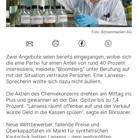
Mein B:O
Foto: Börsenmedien AG
Mein Konto
Folgen Sie uns
Zwei Angebote seien bereits eingegangen, wobei sich
die eine Partei für einen Anteil von rund 40 Prozent
interessiere, meldete "Bloomberg" unter Berufung auf
Kontakt
mit der Situation vertraute Personen. Eine
Lanxess
-
Sprecherin wollte sich dazu nicht äußern.
Die Aktien des Chemiekonzerns drehten am Mittag ins
Plus und gewannen an der Dax -Spitze bis zu 1,4
Prozent. "Lanxess räumt offenbar auf und der Verkauf
würde Geld in die Kassen spülen", sagte ein Börsianer.
Neue Wettbewerber, fallende Preise und
Überkapazitäten im Markt für synthetischen
Kautschuk hatten Lanxess - dem weltgrößten