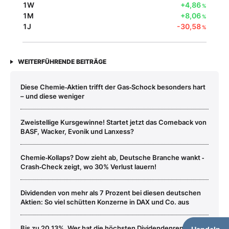
1W
+4,86
%
1M
+8,06
%
1J
-30,58
%
WEITERFÜHRENDE BEITRÄGE
Diese Chemie‑Aktien trifft der Gas‑Schock besonders hart
– und diese weniger
Zweistellige Kursgewinne! Startet jetzt das Comeback von
BASF, Wacker, Evonik und Lanxess?
Chemie‑Kollaps? Dow zieht ab, Deutsche Branche wankt ‑
Crash‑Check zeigt, wo 30% Verlust lauern!
Dividenden von mehr als 7 Prozent bei diesen deutschen
Aktien: So viel schütten Konzerne in DAX und Co. aus
Bis zu 20,13%. Wer hat die höchsten Dividendenrenditen