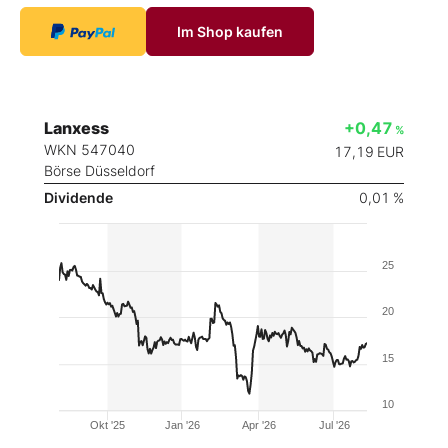
Im Shop kaufen
Lanxess
+0,47
%
WKN 547040
17,19
EUR
Börse Düsseldorf
Dividende
0,01 %
25
20
15
10
Okt '25
Jan '26
Apr '26
Jul '26