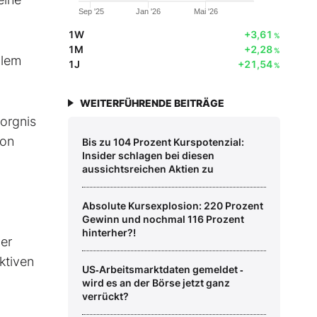
Sep '25
Jan '26
Mai '26
1W
+3,61
%
1M
+2,28
%
llem
1J
+21,54
%
WEITERFÜHRENDE BEITRÄGE
sorgnis
von
Bis zu 104 Prozent Kurspotenzial:
Insider schlagen bei diesen
aussichtsreichen Aktien zu
Absolute Kursexplosion: 220 Prozent
Gewinn und nochmal 116 Prozent
hinterher?!
er
ktiven
US‑Arbeitsmarktdaten gemeldet ‑
wird es an der Börse jetzt ganz
verrückt?