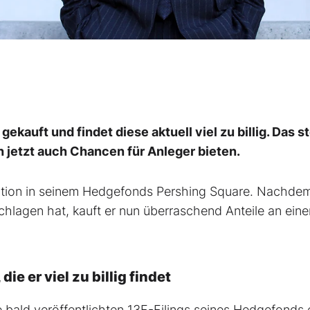
ekauft und findet diese aktuell viel zu billig. Das s
h jetzt auch Chancen für Anleger bieten.
osition in seinem Hedgefonds Pershing Square. Nachde
schlagen hat, kauft er nun überraschend Anteile an ein
ie er viel zu billig findet
e bald veröffentlichten 13F-Filings seines Hedgefonds 