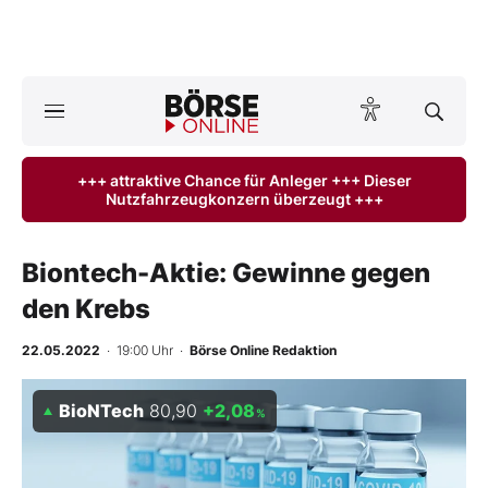
A
ktuelle Ausgabe BÖRSE ONLINE lesen
Börse
+++ attraktive Chance für Anleger +++ Dieser
Nutzfahrzeugkonzern überzeugt +++
News
Anlageprodukte
Biontech-Aktie: Gewinne gegen
den Krebs
Finanz-Check
22.05.2022
· 19:00 Uhr
·
Börse Online Redaktion
Abo & Shop
BioNTech
80,90
+2,08
%
BO-Musterdepots
Experten