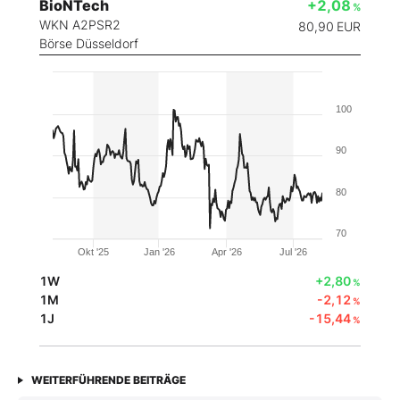
BioNTech
+2,08
%
WKN A2PSR2
80,90
EUR
Börse Düsseldorf
100
90
80
70
Okt '25
Jan '26
Apr '26
Jul '26
1W
+2,80
%
1M
-2,12
%
1J
-15,44
%
WEITERFÜHRENDE BEITRÄGE