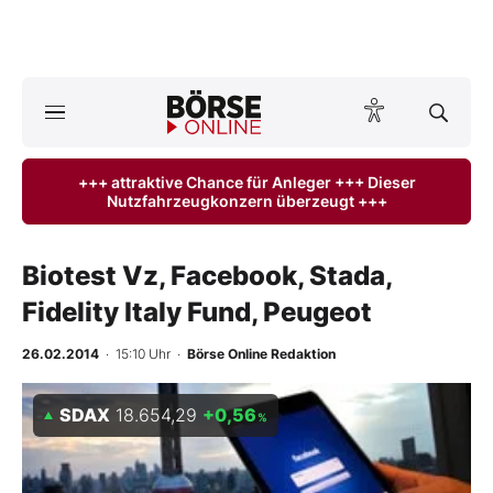
Börse
News
+++ attraktive Chance für Anleger +++ Dieser
Nutzfahrzeugkonzern überzeugt +++
Anlageprodukte
Finanz-Check
Biotest Vz, Facebook, Stada,
Fidelity Italy Fund, Peugeot
Abo & Shop
26.02.2014
· 15:10 Uhr
·
Börse Online Redaktion
BO-Musterdepots
SDAX
18.654,29
+0,56
%
Experten
Mein B:O