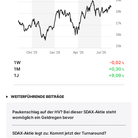
18k
17k
16k
15k
Okt '25
Jan '26
Apr '26
Jul '26
1W
-0,02
%
1M
+0,30
%
1J
+9,09
%
WEITERFÜHRENDE BEITRÄGE
Paukenschlag auf der HV? Bei dieser SDAX‑Aktie steht
womöglich ein Geldregen bevor
SDAX‑Aktie legt zu: Kommt jetzt der Turnaround?