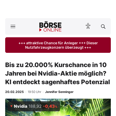
A
ktuelle Ausgabe BÖRSE ONLINE lesen
Börse
+++ attraktive Chance für Anleger +++ Dieser
Nutzfahrzeugkonzern überzeugt +++
News
Anlageprodukte
Bis zu 20.000% Kurschance in 10
Jahren bei Nvidia-Aktie möglich?
Finanz-Check
KI entdeckt sagenhaftes Potenzial
Abo & Shop
20.02.2025
· 19:50 Uhr
·
Jennifer Senninger
BO-Musterdepots
Nvidia
188,92
-0,43
%
Experten