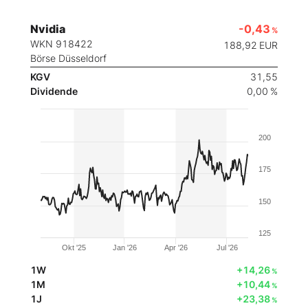
Nvidia
-0,43
%
WKN 918422
188,92
EUR
Börse Düsseldorf
KGV
31,55
Dividende
0,00 %
200
175
150
125
Okt '25
Jan '26
Apr '26
Jul '26
1W
+14,26
%
1M
+10,44
%
1J
+23,38
%