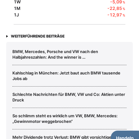
1W
-5,09
%
1M
-22,85
%
1J
-12,97
%
WEITERFÜHRENDE BEITRÄGE
BMW, Mercedes, Porsche und VW nach den
Halbjahreszahlen: And the winner is …
Kahlschlag in München: Jetzt baut auch BMW tausende
Jobs ab
Schlechte Nachrichten für BMW, VW und Co: Aktien unter
Druck
So schlimm steht es wirklich um VW, BMW, Mercedes:
„Gewinnmotor weggebrochen“
Mehr Dividende trotz Verlust: BMW gibt vorsichtigen
Handeln