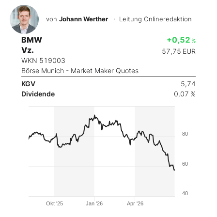
von
Johann Werther
· Leitung Onlineredaktion
BMW
+0,52
%
Vz.
57,75
EUR
WKN 519003
Börse Munich - Market Maker Quotes
KGV
5,74
Dividende
0,07 %
80
60
40
Okt '25
Jan '26
Apr '26