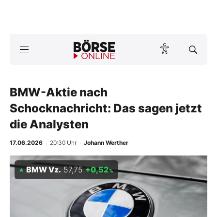
A
ktuelle Ausgabe BÖRSE ONLINE lesen
Börse
News
BMW-Aktie nach
Schocknachricht: Das sagen jetzt
Anlageprodukte
die Analysten
Finanz-Check
17.06.2026
· 20:30 Uhr
·
Johann Werther
Abo & Shop
BMW Vz.
57,75
+0,52
%
BO-Musterdepots
Experten