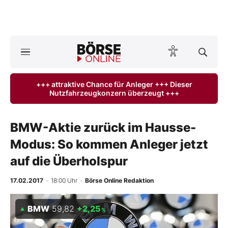
A
ktuelle Ausgabe BÖRSE ONLINE lesen
Börse
+++ attraktive Chance für Anleger +++ Dieser
Nutzfahrzeugkonzern überzeugt +++
News
Anlageprodukte
BMW-Aktie zurück im Hausse-
Modus: So kommen Anleger jetzt
Finanz-Check
auf die Überholspur
Abo & Shop
17.02.2017
· 18:00 Uhr
·
Börse Online Redaktion
BO-Musterdepots
BMW
59,82
+2,25
%
Experten