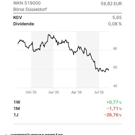
WKN 519000
59,82
EUR
Börse Düsseldorf
KGV
5,65
Dividende
0,08 %
80
60
40
Okt '25
Jan '26
Apr '26
Jul '26
1W
+0,77
%
1M
-1,71
%
1J
-26,76
%