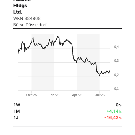
Hldgs
Ltd.
WKN 884968
Börse Düsseldorf
0,4
0,3
0,2
0,1
Okt '25
Jan '26
Apr '26
Jul '26
1W
0
%
1M
+4,14
%
1J
-16,42
%