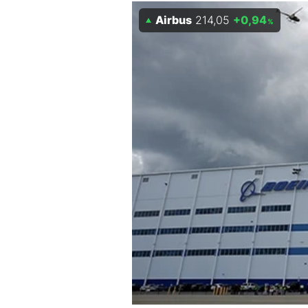
Experten
Airbus
214,05
+0,94
%
Mein B:O
Mein Konto
Folgen Sie uns
Kontakt