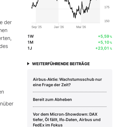
175
e der
150
Sep '25
Jan '26
Mai '26
nen
1W
+5,59
%
rten,
1M
+5,10
%
 des
1J
+23,01
%
WEITERFÜHRENDE BEITRÄGE
Airbus‑Aktie: Wachstumsschub nur
eine Frage der Zeit?
en
Bereit zum Abheben
enüber
Vor dem Micron‑Showdown: DAX
tiefer, Öl fällt, Ifo‑Daten, Airbus und
FedEx im Fokus