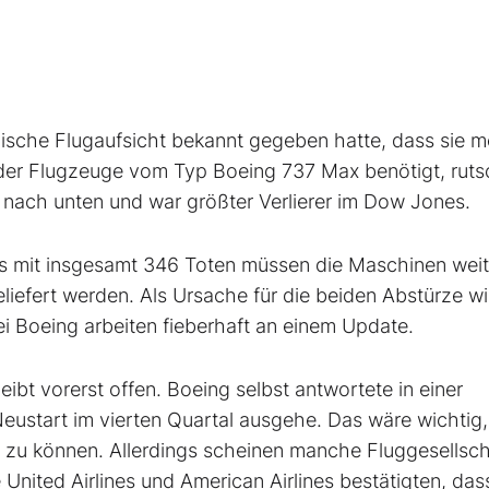
ische Flugaufsicht bekannt gegeben hatte, dass sie m
 der Flugzeuge vom Typ Boeing 737 Max benötigt, ruts
 nach unten und war größter Verlierer im Dow Jones.
 mit ins­gesamt 346 Toten müssen die Maschinen wei
iefert werden. Als Ursache für die beiden Abstürze wi
i ­Boeing arbeiten fieberhaft an ­einem Update.
leibt vorerst offen. Boeing selbst antwortete in einer
eustart im vierten Quartal ausgehe. Das wäre wichtig
n zu können. Allerdings scheinen manche Fluggesellsc
United Airlines und American Airlines bestätigten, dass