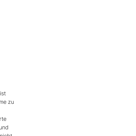
ist
eme zu
rte
 und
nicht