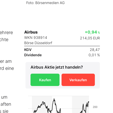
Foto: Börsenmedien AG
Airbus
+0,94
ehrere
%
WKN 938914
214,05
EUR
chte
Börse Düsseldorf
KGV
28,47
Dividende
0,01 %
ter am
Airbus
Aktie jetzt handeln?
rd eine
Kaufen
Verkaufen
, um
haften
200
 sie