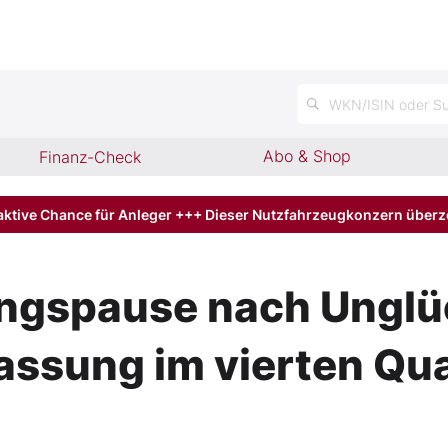
n
WKN/ISIN oder Su
Abo & Shop
Finanz-Check
aktive Chance für Anleger +++ Dieser Nutzfahrzeugkonzern über
ngspause nach Unglü
assung im vierten Qua