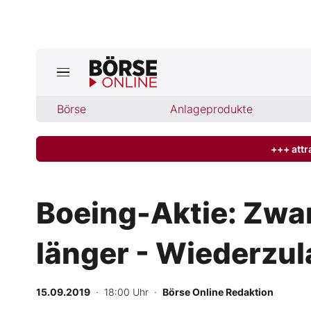
Jetzt a
ktuelle Ausgabe BÖRSE ONLINE lese
Börse
Börse
Anlageprodukte
News
+++ attr
Anlageprodukte
Boeing-Aktie: Zwa
Finanz-Check
länger - Wiederzul
Abo & Shop
BO-Musterdepots
15.09.2019
· 18:00 Uhr
·
Börse Online Redaktion