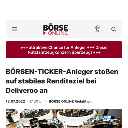
A
ktuelle Ausgabe BÖRSE ONLINE lesen
Börse
+++ attraktive Chance für Anleger +++ Dieser
Nutzfahrzeugkonzern überzeugt +++
News
Anlageprodukte
BÖRSEN-TICKER-Anleger stoßen
auf stabiles Renditeziel bei
Finanz-Check
Deliveroo an
Abo & Shop
18.07.2022
· 17:30 Uhr
·
BÖRSE ONLINE Redaktion
BO-Musterdepots
Experten