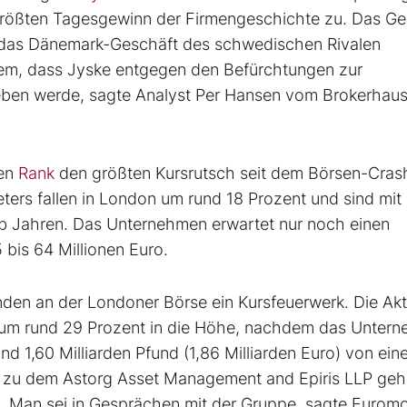
 größten Tagesgewinn der Firmengeschichte zu. Das G
 das Dänemark-Geschäft des schwedischen Rivalen
rem, dass Jyske entgegen den Befürchtungen zur
geben werde, sagte Analyst Per Hansen vom Brokerhau
ken
Rank
den größten Kursrutsch seit dem Börsen-Cra
ters fallen in London um rund 18 Prozent und sind mit 
alb Jahren. Das Unternehmen erwartet nur noch einen
bis 64 Millionen Euro.
den an der Londoner Börse ein Kursfeuerwerk. Die Akt
e um rund 29 Prozent in die Höhe, nachdem das Unter
nd 1,60 Milliarden Pfund (1,86 Milliarden Euro) von ei
, zu dem Astorg Asset Management and Epiris LLP geh
en. Man sei in Gesprächen mit der Gruppe, sagte Eurom