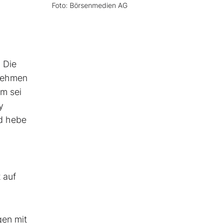
Foto: Börsenmedien AG
 Die
rnehmen
m sei
y
nd hebe
 auf
gen mit