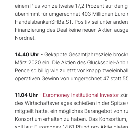
einem Plus von zeitweise 17,2 Prozent auf den
übernimmt für umgerechnet 403 Millionen Euro
HandelsbankenSHBa.ST. Positiv sei unter ande
Finanzierung des Deal keine neuen Aktien aus
Nordnet.
14.40 Uhr
- Gekappte Gesamtjahresziele broc
März 2020 ein. Die Aktien des Glücksspiel-Anbie
Pence so billig wie zuletzt vor knapp zweieinh
operativen Gewinn von umgerechnet 47 statt 55 
11.04 Uhr
-
Euromoney Institutional Investor
zün
des Wirtschaftsverlages schießen in der Spitz
mitgteilt hatte, ein mögliches Barangebot von ru
Konsortium erhalten zu haben. Das Konsortium
soll laut Euromoney 14,61 Pfund pro Aktie biet