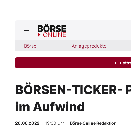
Börse
Börse
Anlageprodukte
News
Anlageprodukte
+++ attr
Finanz-Check
BÖRSEN-TICKER- Pe
Abo & Shop
im Aufwind
BO-Musterdepots
20.06.2022
· 19:00 Uhr
·
Börse Online Redaktion
Experten