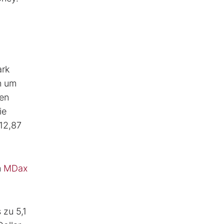
ark
n um
hen
ie
112,87
m
MDax
s zu 5,1