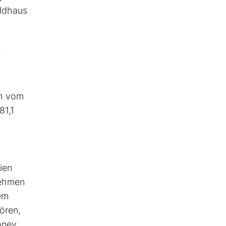
eldhaus
s
sh vom
81,1
ien
nehmen
nem
ören,
oney.