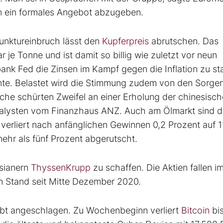
um ein formales Angebot abzugeben.
junktureinbruch lässt den
Kupferpreis
abrutschen. Das
ar je Tonne und ist damit so billig wie zuletzt vor neun
nk Fed die Zinsen im Kampf gegen die Inflation zu st
nte. Belastet wird die Stimmung zudem von den Sorge
che schürten Zweifel an einer Erholung der chinesisc
alysten vom Finanzhaus ANZ. Auch am Ölmarkt sind d
t
verliert nach anfänglichen Gewinnen 0,2 Prozent auf 
mehr als fünf Prozent abgerutscht.
sianern
ThyssenKrupp
zu schaffen. Die Aktien fallen i
en Stand seit Mitte Dezember 2020.
ibt angeschlagen. Zu Wochenbeginn verliert
Bitcoin
bi