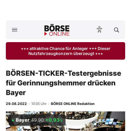
A
ktuelle Ausgabe BÖRSE ONLINE lesen
Börse
+++ attraktive Chance für Anleger +++ Dieser
Nutzfahrzeugkonzern überzeugt +++
News
Anlageprodukte
BÖRSEN-TICKER-Testergebnisse
für Gerinnungshemmer drücken
Finanz-Check
Bayer
Abo & Shop
29.08.2022
· 10:05 Uhr
·
BÖRSE ONLINE Redaktion
BO-Musterdepots
Bayer
49,90
+0,93
%
Experten