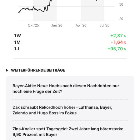
30
20
Okt '25
Jan '26
Apr '26
Jul '26
1W
+2,87
%
1M
-1,64
%
1J
+95,70
%
WEITERFÜHRENDE BEITRÄGE
Bayer‑Aktie: Neue Hochs nach diesen Nachrichten nur
noch eine Frage der Zeit?
Dax schraubt Rekordhoch höher ‑ Lufthansa, Bayer,
Zalando und Hugo Boss im Fokus
Zins‑Knaller statt Tagesgeld: Zwei Jahre lang bärenstarke
9,90 Prozent mit Bayer